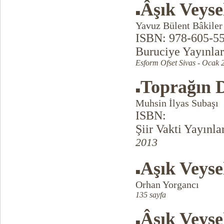
Âşık Veyse
■
Yavuz Bülent Bâkiler
ISBN: 978-605-5
Buruciye Yayınlar
Esform Ofset Sivas - Ocak 
Toprağın D
■
Muhsin İlyas Subaşı
ISBN:
Şiir Vakti Yayınla
2013
Aşık Veyse
■
Orhan Yorgancı
135 sayfa
Âşık Veyse
■