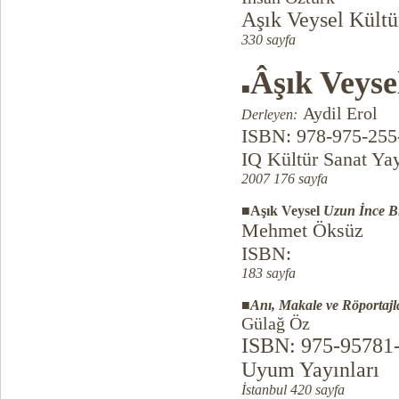
Aşık Veysel Kültü
330 sayfa
Âşık Veyse
■
Aydil Erol
Derleyen:
ISBN: 978-975-255
IQ Kültür Sanat Yay
2007 176 sayfa
■Aşık Veysel
Uzun İnce B
Mehmet Öksüz
ISBN:
183 sayfa
■
Anı, Makale ve Röportajl
Gülağ Öz
ISBN: 975-95781
Uyum Yayınları
İstanbul 420 sayfa