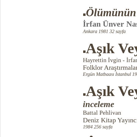
Ölümünün 8
■
İrfan Ünver Na
Ankara 1981 32 sayfa
Aşık Vey
■
Hayrettin İvgin - İrf
Folklor Araştırmala
Ergün Matbaası İstanbul 19
Aşık Ve
■
inceleme
Battal Pehlivan
Deniz Kitap Yayıncı
1984 256 sayfa