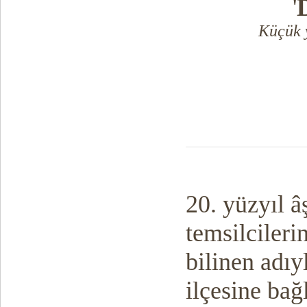
'
Küçük y
20. yüzyıl â
temsilcileri
bilinen adıy
ilçesine bağ