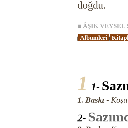
doğdu.
■
ÂŞIK VEYSEL Ş
Albümleri
Kitap
1
Sazı
1-
1. Baskı
- Koşa
Sazımd
2-