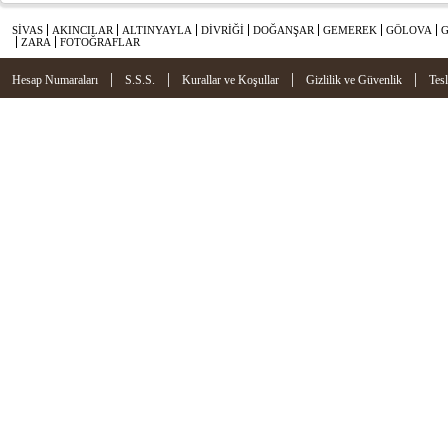
SİVAS
AKINCILAR
ALTINYAYLA
DİVRİĞİ
DOĞANŞAR
GEMEREK
GÖLOVA
ZARA
FOTOĞRAFLAR
|
|
|
|
Hesap Numaraları
S.S.S.
Kurallar ve Koşullar
Gizlilik ve Güvenlik
Tes