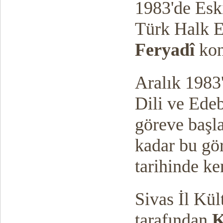
1983'de Eski
Türk Halk E
Feryadî
kon
Aralık 1983
Dili ve Ede
göreve baş
kadar bu gö
tarihinde ke
Sivas İl Kü
tarafından
K