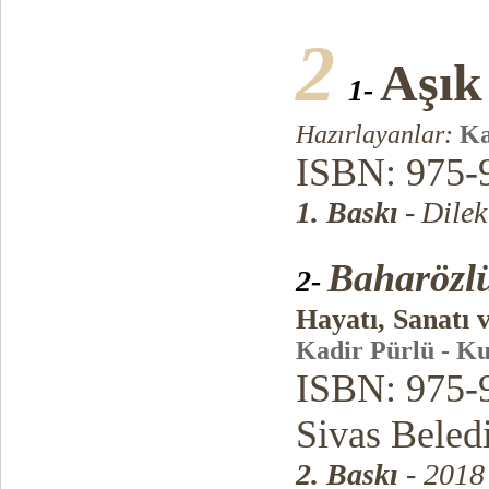
2
Aşık
1-
Hazırlayanlar:
Ka
ISBN: 975-
1. Baskı
-
Dilek
Baharözl
2-
Hayatı, Sanatı 
Kadir Pürlü - K
ISBN: 975-
Sivas Beled
2. Baskı
- 2018