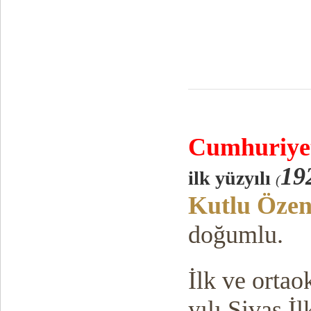
Cumhuriy
e
19
ilk yüzyılı
(
Kutlu Öze
doğumlu.
İlk ve ortao
yılı Sivas 