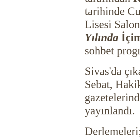
tarihinde C
Lisesi Salo
Yılında
İçim
sohbet prog
Sivas'da çık
Sebat, Haki
gazetelerind
yayınlandı.
Derlemeleri;