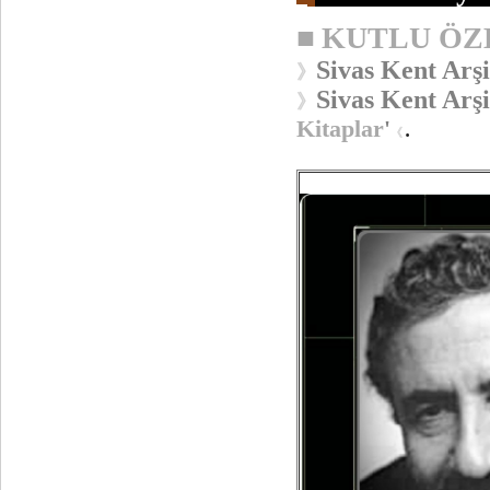
■
KUTLU ÖZ
Sivas Kent Arşi
》
Sivas Kent Arşi
》
Kitaplar
'
.
《