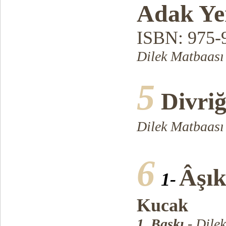
Adak Yer
ISBN: 975-
Dilek Matbaası
5
Divriğ
Dilek Matbaası
6
Âşık
1-
Kucak
1. Baskı
- Dile