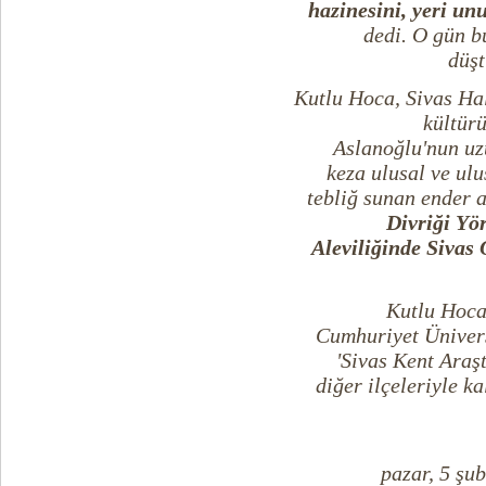
hazinesini, yeri un
dedi. O gün b
düşt
Kutlu Hoca, Sivas Hal
kültür
Aslanoğlu'nun uz
keza ulusal ve ulu
tebliğ sunan ender 
Divriği Yö
Aleviliğinde Sivas
Kutlu Hoca
Cumhuriyet Üniver
'Sivas Kent Araş
diğer ilçeleriyle k
pazar, 5 şu