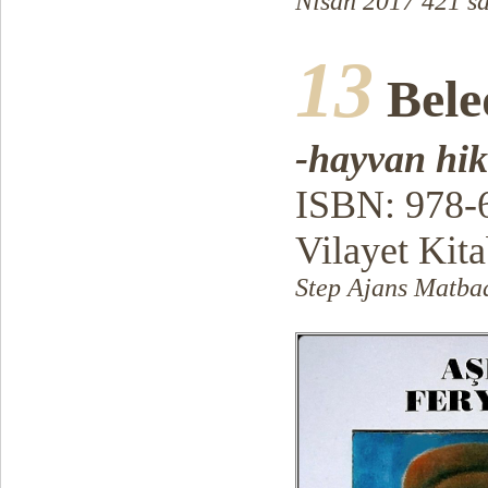
Nisan 2017 421 s
13
Bele
-hayvan hik
ISBN: 978-
Vilayet Kit
Step Ajans Matbaa