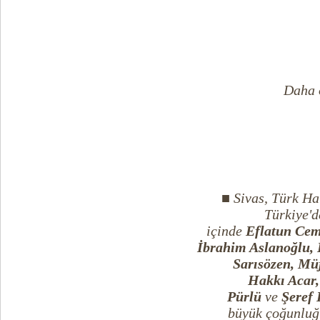
Daha o
■
Sivas, Türk Ha
Türkiye'd
içinde
Eflatun Ce
İbrahim Aslanoğlu,
Sarısözen, Mü
Hakkı Acar,
Pürlü
ve
Şeref
büyük çoğunluğ