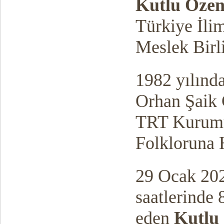
Kutlu Öze
Türkiye İlim
Meslek Birl
1982 yılınd
Orhan Şaik
TRT Kurumu 
Folkloruna 
29 Ocak 202
saatlerinde 
eden
Kutlu