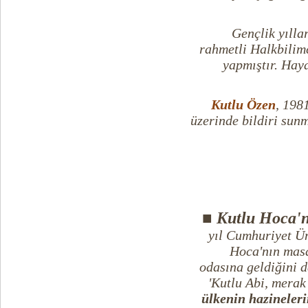
Gençlik yılla
rahmetli Halkbilim
yapmıştır. Haya
Kutlu Özen
, 198
üzerinde bildiri sun
■ Kutlu Hoca'
yıl Cumhuriyet Ün
Hoca'nın masa
odasına geldiğini d
'Kutlu Abi, merak
ülkenin hazineler