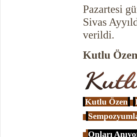
Pazartesi g
Sivas Ayyıld
verildi.
Kutlu Öze
Kutlu Özen
Sempozyumla
Onları Anıyo