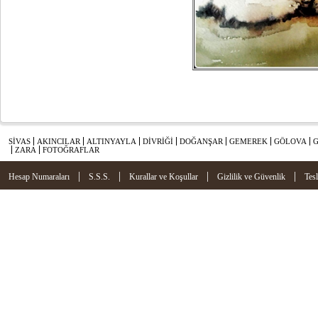
SİVAS
AKINCILAR
ALTINYAYLA
DİVRİĞİ
DOĞANŞAR
GEMEREK
GÖLOVA
ZARA
FOTOĞRAFLAR
|
|
|
|
Hesap Numaraları
S.S.S.
Kurallar ve Koşullar
Gizlilik ve Güvenlik
Tes