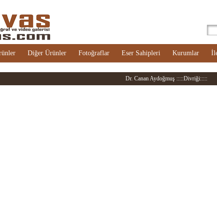
rünler
Diğer Ürünler
Fotoğraflar
Eser Sahipleri
Kurumlar
İl
Dr. Canan Aydoğmuş :::::Divriği:::::