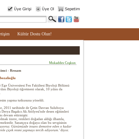
etişim
Kültür Dostu Olun!
Mukaddes Coşkun
timci - Ressam
bozalioğlu
Ege Üniversitesi Fen Fakültesi Biyoloji Bölümü
lını Biyoloji öğretmeni olarak, 10 yılını da
.
resim yapma tutkusuna yöneldi.
e, 2011 tarihinde de Çetin Davran Suluboya
da Derya Başakcı Ak Atölyesi'nde desen eğitimleri
nı devam ettirmiştir.
 olmak üzere, renkleri doğadan aldığı ilhamla,
irmektedir. Sanatçıya doğaya olan bu sevgisinin
oluyoruz. Günümüzde insanı demotive eden o kadar
nle çiçek resmi yapmayı tercih ediyorum.'
diyor.