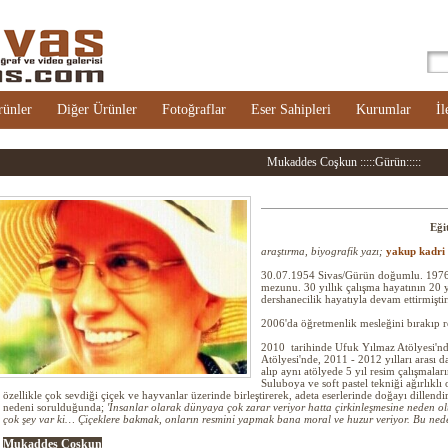
rünler
Diğer Ürünler
Fotoğraflar
Eser Sahipleri
Kurumlar
İl
Mukaddes Coşkun :::::Gürün:::::
Eği
araştırma, biyografik yazı;
yakup kadri 
30.07.1954 Sivas/Gürün doğumlu. 1976 
mezunu. 30 yıllık çalışma hayatının 20 yı
dershanecilik hayatıyla devam ettirmiştir
2006'da öğretmenlik mesleğini bırakıp 
2010 tarihinde Ufuk Yılmaz Atölyesi'nd
Atölyesi'nde, 2011 - 2012 yılları arası 
alıp aynı atölyede 5 yıl resim çalışmaları
Suluboya ve soft pastel tekniği ağırlıklı
özellikle çok sevdiği çiçek ve hayvanlar üzerinde birleştirerek, adeta eserlerinde doğayı dillend
nedeni sorulduğunda;
'İnsanlar olarak dünyaya çok zarar veriyor hatta çirkinleşmesine neden 
çok şey var ki… Çiçeklere bakmak, onların resmini yapmak bana moral ve huzur veriyor. Bu nede
Mukaddes Coşkun