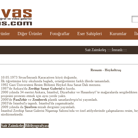
rünler
Diğer Ürünler
Fotoğraflar
Eser Sahipleri
Kurumlar
İl
Sait Zaimkeleş :::::İmranlı:::::
Ressam - Heykeltraş
10.05.1973 Sivas/İmranlı Karacaören köyü doğumlu.
İlk öğretimine köy okulunda başladı, ortaöğretimini farklı illerde tamamladı.
1992 Gazi Üniversitesi Resim Bölümü Heykel Ana Sanat Dalı mezunu.
1997'de Ankara'da
Zerdüşt Sanat Galerisi
'ni kurdu.
2000 yılında 34 eserini Ankara, İstanbul, Diyarbakır ve Hasankeyf’te mağaralarda sergiledikten 
projesini protesto etmek için aynı yerde yaktı.
2000'de
PanZehir
ve
Zemberek
plastik sanatlar
dergisi
'ni yayımladı.
2003'de İstanbul'a taşındı. İstanbul'da yaşamaktadır.
2009 yılında da
Şizofren
mizah dergisini yayımladı.
İstanbul Zerdüşt Sanat Galerisi Nişantaşı Salonu'nda ve özel atölyelerinde çalışmalarını resim, h
sürdürmektedir.
Sait Zaimkeleş
Bibliyografyası