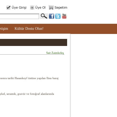
etişim
Kültür Dostu Olun!
Sait Zaimkeleş
sonra tarihi Hasankeyf üstüne yapılan Ilısu baraj
eykel, seramik, gravür ve fotoğraf alanlarında