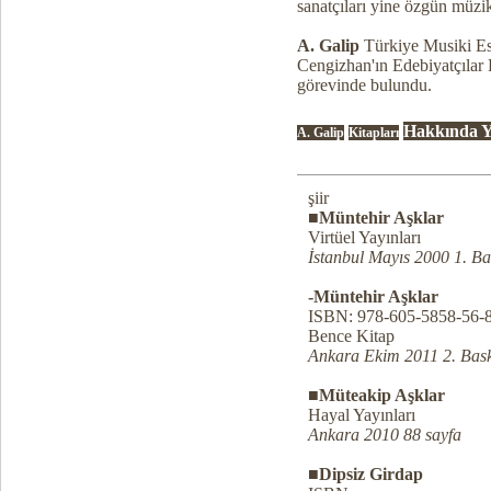
sanatçıları yine özgün müzi
A. Galip
Türkiye Musiki Es
Cengizhan'ın Edebiyatçılar
görevinde bulundu.
Hakkında Y
A. Galip
Kitapları
şiir
■Müntehir Aşklar
Virtüel Yayınları
İstanbul Mayıs 2000 1. Ba
-Müntehir Aşklar
ISBN: 978-605-5858-56-
Bence Kitap
Ankara Ekim 2011 2. Bask
■Müteakip Aşklar
Hayal Yayınları
Ankara 2010 88 sayfa
■Dipsiz Girdap