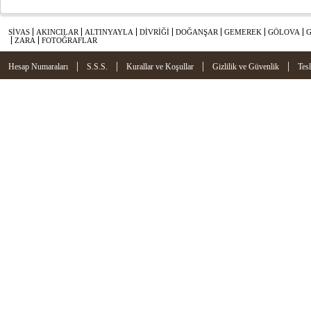
SİVAS
AKINCILAR
ALTINYAYLA
DİVRİĞİ
DOĞANŞAR
GEMEREK
GÖLOVA
ZARA
FOTOĞRAFLAR
|
|
|
|
Hesap Numaraları
S.S.S.
Kurallar ve Koşullar
Gizlilik ve Güvenlik
Tes