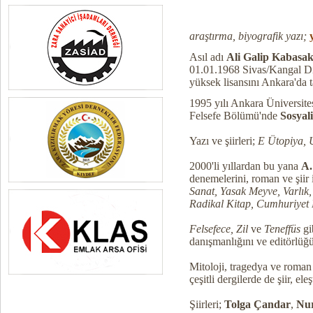
araştırma, biyografik yazı;
Asıl adı
Ali Galip Kabasak
01.01.1968 Sivas/Kangal Dış
yüksek lisansını Ankara'da
1995 yılı Ankara Üniversite
Felsefe Bölümü'nde
Sosyal
Yazı ve şiirleri;
E Ütopiya, 
2000'li yıllardan bu yana
A.
denemelerini, roman ve şiir in
Sanat, Yasak Meyve, Varlık, 
Radikal Kitap, Cumhuriyet
Felsefece, Zil
ve
Teneffüs
gi
danışmanlığını ve editörlüğ
Mitoloji, tragedya ve roman a
çeşitli dergilerde de şiir, el
Şiirleri;
Tolga Çandar
,
Nur