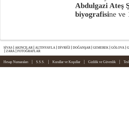
Abdulgazi Ateş Ş
biyografisi
ne ve 
SİVAS
AKINCILAR
ALTINYAYLA
DİVRİĞİ
DOĞANŞAR
GEMEREK
GÖLOVA
ZARA
FOTOĞRAFLAR
|
|
|
|
Hesap Numaraları
S.S.S.
Kurallar ve Koşullar
Gizlilik ve Güvenlik
Tes