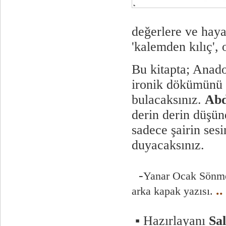
değerlere ve haya
'kalemden kılıç',
Bu kitapta; Anado
ironik dökümünü 
bulacaksınız.
Abd
derin derin düşün
sadece şairin ses
duyacaksınız.
-
Yanar Ocak Sön
..
arka kapak yazısı.
▪ Hazırlayanı
Sa