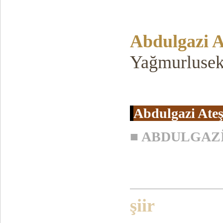
Abdulgazi A
Yağmurlusek
Abdulgazi Ate
■
ABDULGAZİ A
şiir