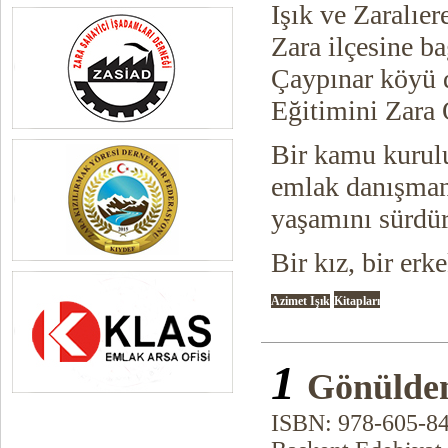
Işık ve Zaralıe
Zara ilçesine ba
Çaypınar köyü 
Eğitimini Zara 
Bir kamu kurulu
emlak danışman
yaşamını sürdür
Bir kız, bir erk
Azimet
Işık
Kitapları
1
Gönülde
ISBN: 978-605-8