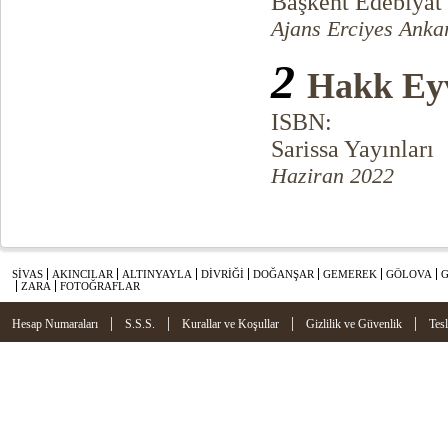
Başkent Edebiyat 
Ajans Erciyes Anka
2
Hakk Ey
ISBN:
Sarissa Yayınları
Haziran 2022
SİVAS
AKINCILAR
ALTINYAYLA
DİVRİĞİ
DOĞANŞAR
GEMEREK
GÖLOVA
ZARA
FOTOĞRAFLAR
|
|
|
|
Hesap Numaraları
S.S.S.
Kurallar ve Koşullar
Gizlilik ve Güvenlik
Tes