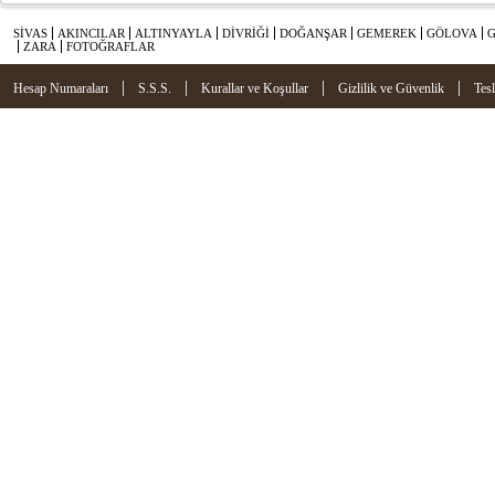
SİVAS
AKINCILAR
ALTINYAYLA
DİVRİĞİ
DOĞANŞAR
GEMEREK
GÖLOVA
ZARA
FOTOĞRAFLAR
|
|
|
|
Hesap Numaraları
S.S.S.
Kurallar ve Koşullar
Gizlilik ve Güvenlik
Tes