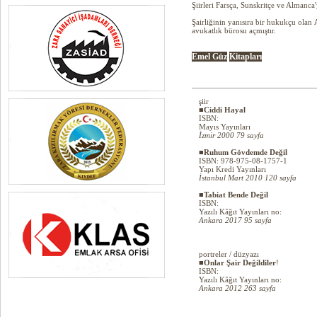
Şiirleri Farsça, Sunskritçe ve Almanca'
Şairliğinin yanısıra bir hukukçu olan
avukatlık bürosu açmıştır.
Emel Güz
Kitapları
şiir
■Ciddi Hayal
ISBN:
Mayıs Yayınları
İzmir 2000 79 sayfa
■Ruhum Gövdemde Değil
ISBN: 978-975-08-1757-1
Yapı Kredi Yayınları
İstanbul Mart 2010 120 sayfa
■Tabiat Bende Değil
ISBN:
Yazılı Kâğıt Yayınları no:
Ankara 2017 95 sayfa
portreler / düzyazı
■Onlar Şair Değildiler
!
ISBN:
Yazılı Kâğıt Yayınları no:
Ankara 2012 263 sayfa