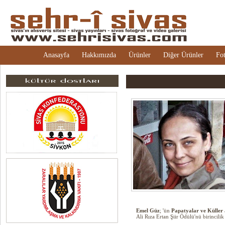
Anasayfa
Hakkımızda
Ürünler
Diğer Ürünler
Fot
Emel Güz
; 'ün
Papatyalar ve Küller
Ali Rıza Ertan Şiir Ödülü'nü birincili