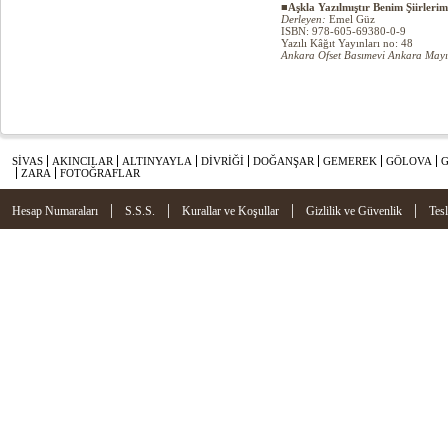
■Aşkla Yazılmıştır Benim Şiirleri
Derleyen:
Emel Güz
ISBN: 978-605-69380-0-9
Yazılı Kâğıt Yayınları no: 48
Ankara Ofset Basımevi Ankara Mayı
SİVAS
AKINCILAR
ALTINYAYLA
DİVRİĞİ
DOĞANŞAR
GEMEREK
GÖLOVA
ZARA
FOTOĞRAFLAR
|
|
|
|
Hesap Numaraları
S.S.S.
Kurallar ve Koşullar
Gizlilik ve Güvenlik
Tes