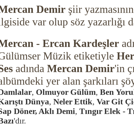
Mercan Demir
şiir yazmasının
ilgiside var olup söz yazarlığı
Mercan - Ercan Kardeşler
ad
Gülümser Müzik etiketiyle
Her
Ses
adında
Mercan Demir
'in ç
albümdeki yer alan şarkıları
şö
Damlalar
,
Olmuyor Gülüm
,
Ben Yor
Karıştı Dünya
,
Neler Ettik
,
Var Git Çi
Sap Döner, Aklı Demi
,
Tıngır Elek - T
Bazı
'dır.