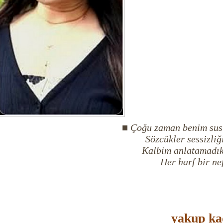
■ Çoğu zaman benim sust
Sözcükler sessizli
Kalbim anlatamadıkl
Her harf bir ne
yakup kad