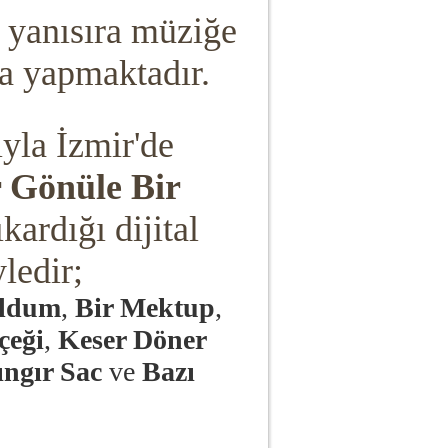
 yanısıra müziğe
 da yapmaktadır.
ıyla İzmir'de
 Gönüle Bir
ıkardığı dijital
yledir;
uldum
,
Bir Mektup
,
çeği
,
Keser Döner
ıngır Sac
ve
Bazı