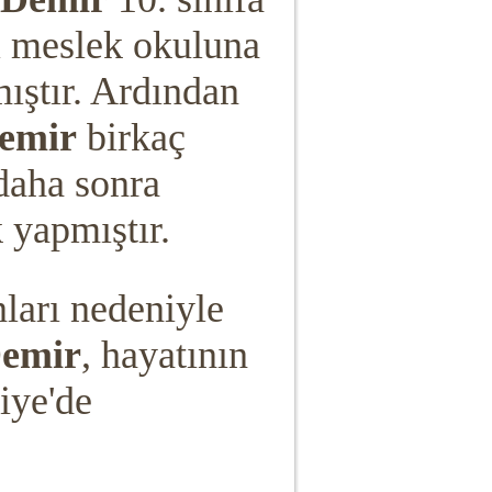
l meslek okuluna
ıştır. Ardından
Demir
birkaç
 daha sonra
 yapmıştır.
nları nedeniyle
emir
, hayatının
iye'de