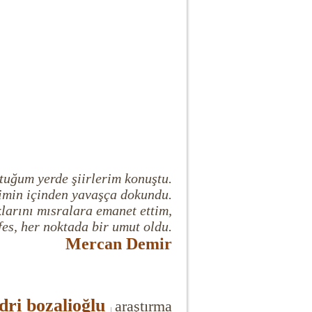
uğum yerde şiirlerim konuştu.
ğim
in içinden yavaşça dokundu.
arını mısralara emanet ettim,
fes, her noktada bir umut oldu.
Mercan Demir
ri bozalioğlu
araştırma
|