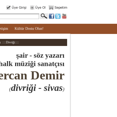
etişim
Kültür Dostu Olun!
:::::Divriği:::::
şair - söz yazarı
alk müziği sanatçısı
rcan Demir
divriği - sivas
(
)