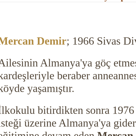
Mercan Demir
;
1966 Sivas Di
Ailesinin Almanya'ya göç etmes
kardeşleriyle beraber anneanne
köyde yaşamıştır.
İlkokulu bitirdikten sonra 1976 
isteği üzerine Almanya'ya gider
eğitimine devam eden
Mercan