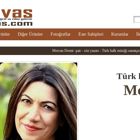
rünler
Diğer Ürünler
Fotoğraflar
Eser Sahipleri
Kurumlar
İl
Mercan Demir :şair - söz yazarı - Türk halk müziği sanatçısı: 
Türk h
Me