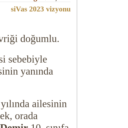
siVas 2023 vizyonu
vriği doğumlu.
i sebebiyle
sinin yanında
yılında ailesinin
ek, orada
 Demir
10. sınıfa