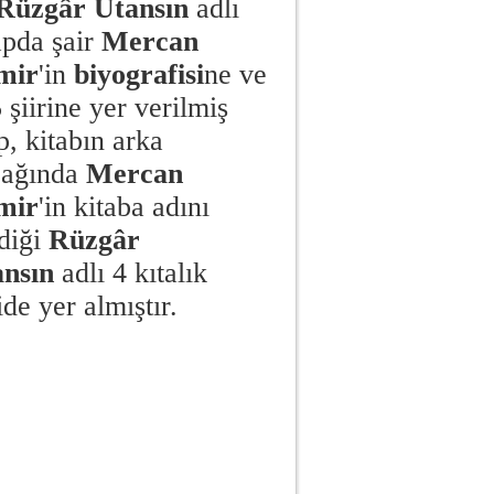
Rüzgâr Utansın
adlı
apda şair
Mercan
mir
'in
biyografisi
ne ve
5
şiirin
e yer verilmiş
p, kitabın arka
pağında
Mercan
mir
'in kitaba adını
diği
Rüzgâr
ansın
adlı 4 kıtalık
ride yer almıştır.