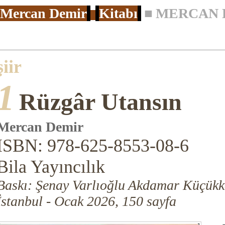
Mercan Demir
Kitabı
■
MERCAN D
şiir
1
Rüzgâr Utansın
Mercan Demir
ISBN: 978-625-8553-08-6
Bila Yayıncılık
Baskı: Şenay Varlıoğlu Akdamar Küçükk
İstanbul - Ocak 2026, 150 sayfa