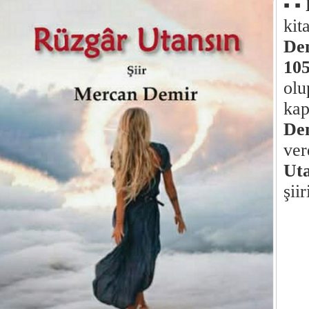
▪
▪
kit
De
10
olu
ka
De
ver
Ut
şii