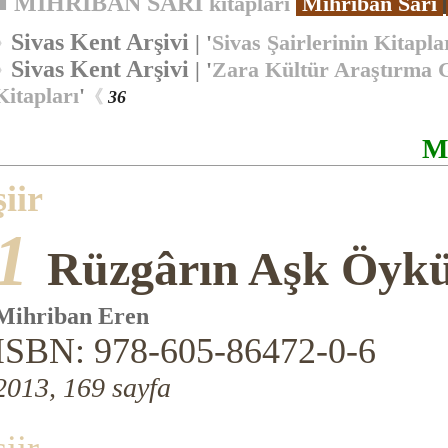
■
MİHRİBAN SARI
k
itapları
Mihriban Sarı
Sivas Kent Arşivi
| '
Sivas Şairlerinin Kitapla
》
Sivas Kent Arşivi
| '
Zara Kültür Araştırma 
》
Kita
plar
ı
'
《
36
M
şiir
1
Rüzgârın Aşk Öyk
Mihriban Eren
ISBN: 978-605-86472-0-6
2013, 169 sayfa