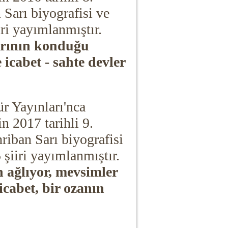
n Sarı biyografisi ve
iri yayımlanmıştır.
arının konduğu
 icabet - sahte devler
ür Yayınları'nca
in 2017 tarihli 9.
hriban Sarı biyografisi
5 şiiri yayımlanmıştır.
n ağlıyor, mevsimler
icabet, bir ozanın