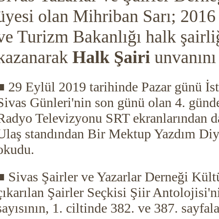
üyesi olan Mihriban Sarı; 2016 
ve Turizm Bakanlığı halk şairli
kazanarak
Halk Şairi
unvanını 
■ 29 Eylül 2019 tarihinde Pazar günü İs
Sivas Günleri'nin son günü olan 4. günd
Radyo Televizyonu SRT ekranlarından da
Ulaş standından Bir Mektup Yazdım Diy
okudu.
■ Sivas Şairler ve Yazarlar Derneği Kült
çıkarılan Şairler Seçkisi Şiir Antolojisi'n
sayısının, 1. ciltinde 382. ve 387. sayfal