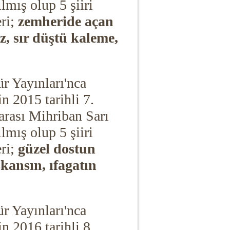
ılmış olup 5 şiiri
eri;
zemheride açan
ız, sır düştü kaleme,
ür Yayınları'nca
in 2015 tarihli 7.
 arası Mihriban Sarı
ılmış olup 5 şiiri
eri;
güzel dostun
skansın, ıfagatın
ür Yayınları'nca
in 2016 tarihli 8.