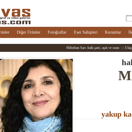
rünler
Diğer Ürünler
Fotoğraflar
Eser Sahipleri
Kurumlar
İl
Mihriban Sarı :halk şairi, aşık ve ozan: :::::Ulaş:
hal
Mi
yakup kad