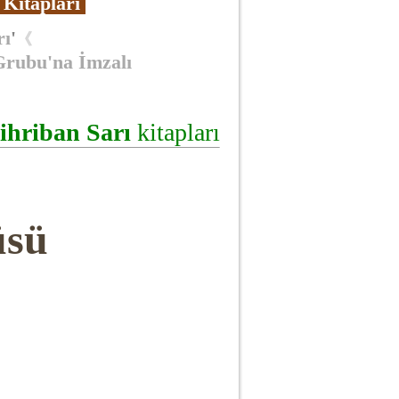
Kitapları
rı
'
《
Grubu'na İmzalı
ihriban Sarı
kitapları
üsü