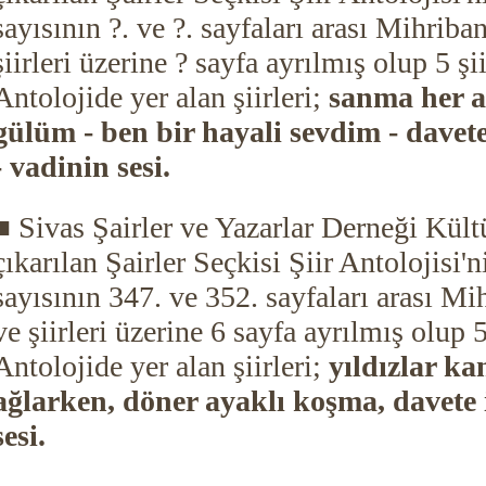
sayısının ?. ve ?. sayfaları arası Mihriba
şiirleri üzerine ? sayfa ayrılmış olup 5 şi
Antolojide yer alan şiirleri;
sanma her 
gülüm - ben bir hayali sevdim - davete
- vadinin sesi.
■ Sivas Şairler ve Yazarlar Derneği Kült
çıkarılan Şairler Seçkisi Şiir Antolojisi'n
sayısının 347. ve 352. sayfaları arası Mi
ve şiirleri üzerine 6 sayfa ayrılmış olup 
Antolojide yer alan şiirleri;
yıldızlar ka
ağlarken, döner ayaklı koşma, davete 
sesi.