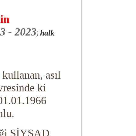
tin
3 - 2023
halk
)
kullanan, asıl
vresinde ki
 01.01.1966
lu.
neği SİYŞAD