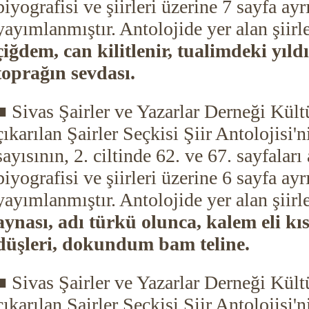
biyografisi ve şiirleri üzerine 7 sayfa ayr
yayımlanmıştır. Antolojide yer alan şiirl
çiğdem, can kilitlenir, tualimdeki yıld
toprağın sevdası.
■ Sivas Şairler ve Yazarlar Derneği Kült
çıkarılan Şairler Seçkisi Şiir Antolojisi'n
sayısının, 2. ciltinde 62. ve 67. sayfaları
biyografisi ve şiirleri üzerine 6 sayfa ayr
yayımlanmıştır. Antolojide yer alan şiirl
aynası, adı türkü olunca, kalem eli kı
düşleri, dokundum bam teline.
■ Sivas Şairler ve Yazarlar Derneği Kült
çıkarılan Şairler Seçkisi Şiir Antolojisi'n