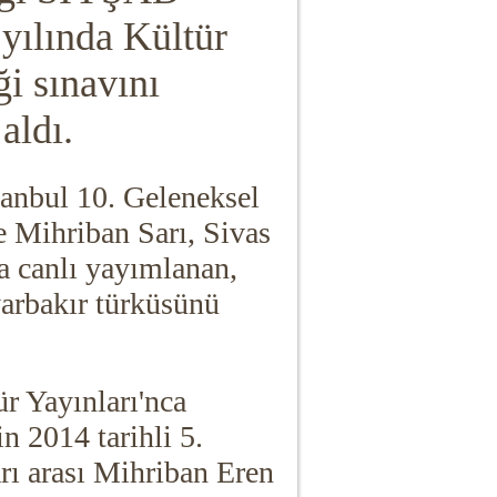
yılında Kültür
ği sınavını
aldı.
tanbul 10. Geleneksel
e Mihriban Sarı, Sivas
 canlı yayımlanan,
arbakır türküsünü
ür Yayınları'nca
in 2014 tarihli 5.
arı arası Mihriban Eren