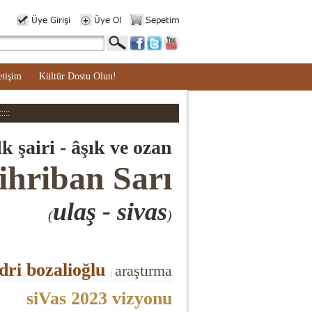
etişim
Kültür Dostu Olun!
::::
k şairi - âşık ve ozan
hriban Sarı
ulaş - sivas
(
)
ri bozalioğlu
araştırma
|
siVas 2023 vizyonu