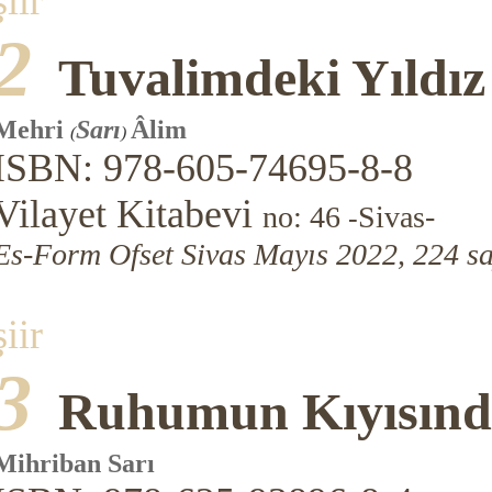
şiir
2
Tuvalimdeki Yıldız
Mehri
Sarı
Âlim
(
)
ISBN: 978-605-74695-8-8
Vilayet Kitabevi
no: 46
Sivas-
-
Es-Form Ofset Sivas Mayıs 2022, 224 sa
şiir
3
Ruhumun Kıyısınd
Mihriban Sarı