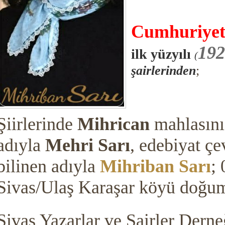
Cumhuriy
e
192
ilk yüzyılı
(
şairlerinden
;
Şiirlerinde
Mihrican
mahlasını 
adıyla
Mehri Sarı
, edebiyat çe
bilinen adıyla
Mihriban Sarı
;
Sivas/Ulaş Karaşar köyü doğum
Sivas Yazarlar ve Şairler Der