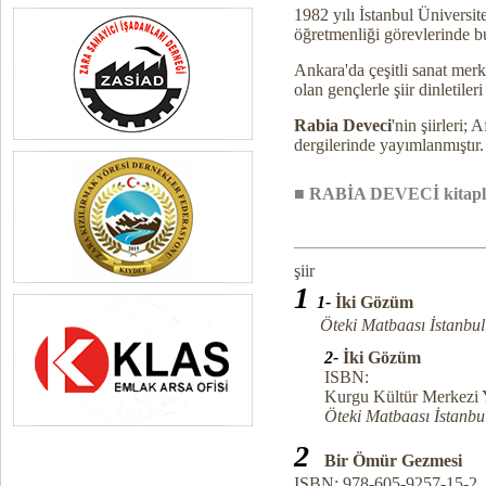
1982 yılı İstanbul Üniversi
öğretmenliği görevlerinde b
Ankara'da çeşitli sanat merk
olan gençlerle şiir dinletileri
Rabia Deveci
'nin şiirleri
dergilerinde yayımlanmıştır.
■
RABİA DEVECİ
kitapl
şiir
1
1-
İki Gözüm
Öteki Matbaası İstanbul 1
2-
İki Gözüm
ISBN:
Kurgu Kültür Merkezi Ya
Öteki Matbaası İstanbul 
2
Bir Ömür Gezmesi
ISBN: 978-605-9257-15-2