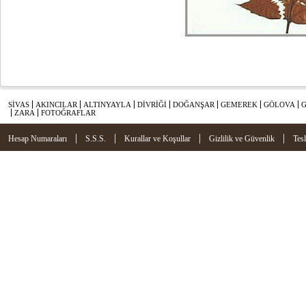
SİVAS
AKINCILAR
ALTINYAYLA
DİVRİĞİ
DOĞANŞAR
GEMEREK
GÖLOVA
ZARA
FOTOĞRAFLAR
|
|
|
|
Hesap Numaraları
S.S.S.
Kurallar ve Koşullar
Gizlilik ve Güvenlik
Tes