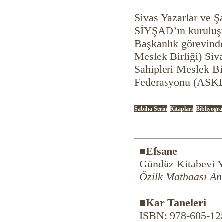
Sivas Yazarlar ve Ş
SİYŞAD’ın kuruluşu
Başkanlık görevind
Meslek Birliği) Si
Sahipleri Meslek Bi
Federasyonu (ASKEF
Sabiha Serin
Kitapları
Bibliyogra
■Efsane
Gündüz Kitabevi Y
Özilk Matbaası An
■Kar Taneleri
ISBN: 978-605-12