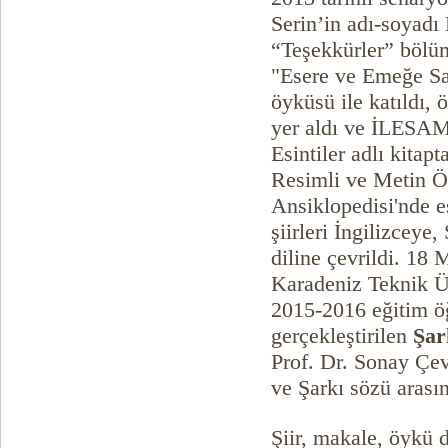
Serin’in adı-soya
“Teşekkürler” bölü
"Esere ve Emeğe Sa
öyküsü ile katıldı,
yer aldı ve İLESA
Esintiler adlı kitap
Resimli ve Metin Ör
Ansiklopedisi'nde e
şiirleri İngilizcey
diline çevrildi. 18
Karadeniz Teknik Ün
2015-2016 eğitim öğ
gerçekleştirilen
Şar
Prof. Dr. Sonay Çevi
ve Şarkı sözü arasın
Şiir, makale, öykü 