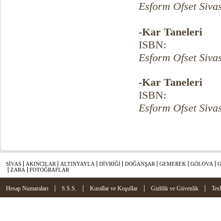
Esform Ofset Siva
-Kar Taneleri
ISBN:
Esform Ofset Siva
-Kar Taneleri
ISBN:
Esform Ofset Siva
SİVAS
AKINCILAR
ALTINYAYLA
DİVRİĞİ
DOĞANŞAR
GEMEREK
GÖLOVA
ZARA
FOTOĞRAFLAR
|
|
|
|
Hesap Numaraları
S.S.S.
Kurallar ve Koşullar
Gizlilik ve Güvenlik
Tes