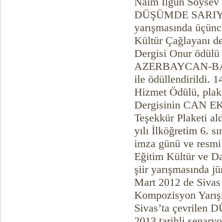
Naim İlgün Soysev
DÜŞÜMDE SARIYOR
yarışmasında üçünc
Kültür Çağlayanı d
Dergisi Onur ödülü 
AZERBAYCAN-BAKÜ’
ile ödüllendirildi.
Hizmet Ödülü, plak
Dergisinin CAN EK
Teşekkür Plaketi al
yılı İlköğretim 6. s
imza günü ve resmi
Eğitim Kültür ve D
şiir yarışmasında jür
Mart 2012 de Sivas
Kompozisyon Yarışma
Sivas’ta çevrilen
2013 tarihli senary