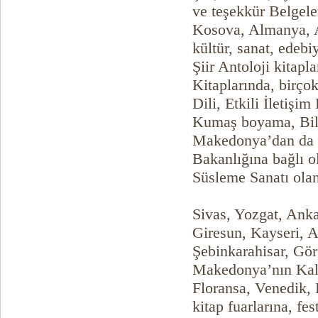
ve teşekkür Belgeler
Kosova, Almanya, Az
kültür, sanat, edeb
Şiir Antoloji kitapl
Kitaplarında, birçok
Dili, Etkili İletişi
Kumaş boyama, Bilgi
Makedonya’dan da Eb
Bakanlığına bağlı 
Süsleme Sanatı ola
Sivas, Yozgat, Anka
Giresun, Kayseri, A
Şebinkarahisar, Gör
Makedonya’nın Kalka
Floransa, Venedik, 
kitap fuarlarına, fes