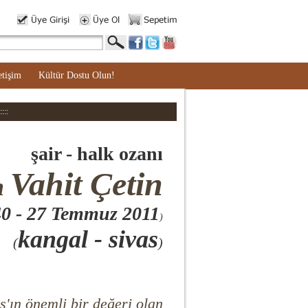
etişim
Kültür Dostu Olun!
:::
şair - halk ozanı
Vahit Çetin
n
40
- 27 Temmuz 2011
)
kangal - sivas
(
)
s'ın önemli bir değeri olan