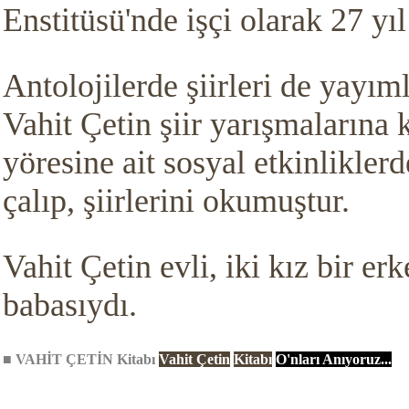
Enstitüsü'nde işçi olarak 27 yıl
Antolojilerde şiirleri de yayı
Vahit Çetin şiir yarışmalarına 
yöresine ait sosyal etkinlikler
çalıp, şiirlerini okumuştur.
Vahit Çetin evli, iki kız bir e
babasıydı.
■
VAHİT ÇETİN
Kitabı
Vahit Çetin
Kitabı
O'nları Anıyoruz...