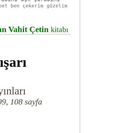
bet ben çekerim
güzelim
n Vahit Çetin
kitabı
ışarı
ınları
9, 108 sayfa