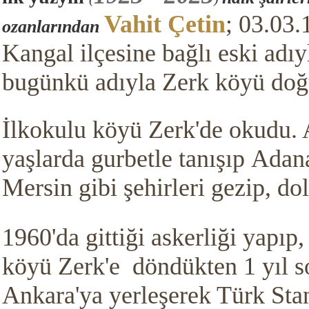
Vahit Çetin
; 03
.03
ozanl
arından
Kangal ilçesine bağlı eski adıy
bugünkü adıyla Zerk köyü do
İlkokulu köyü Zerk'de okudu. 
yaşlarda gurbetle tanışıp Adan
Mersin gibi şehirleri gezip, dol
1960'da gittiği askerliği yapıp
köyü Zerk'e döndükten 1 yıl s
Ankara'ya yerleşerek Türk Sta