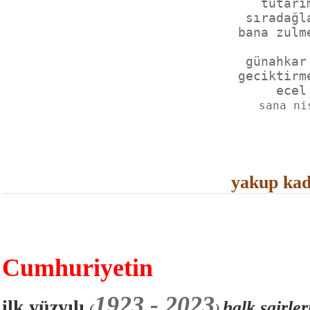
tutarı
sıradağl
bana zulm
günahkar
geciktirm
sana ni
yakup kad
Cumhuriy
etin
1923 - 2023
ilk yüzyılı
halk şairle
(
)