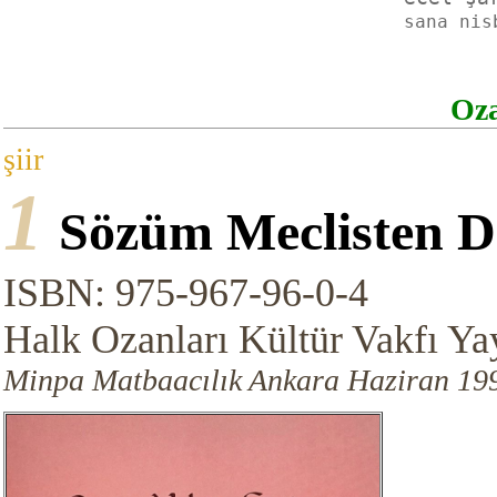
sana nis
Oza
şiir
1
Sözüm Meclisten D
ISBN: 975-967-96-0-4
Halk Ozanları Kültür Vakfı Yay
Minpa Matbaacılık Ankara Haziran 199