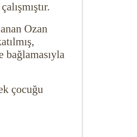
 çalışmıştır.
mlanan Ozan
katılmış,
de bağlamasıyla
rkek çocuğu