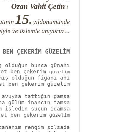
Ozan Vahit Çetin
'i
15
.
atının
yıldönümünde
iyle ve özlemle anıyoruz...
ş olduğun bunca günahı

ret ben çekerim 
güzelim
mış olduğun figanı ahı

et ben çekerim güzelim

 avuysa tattığın gamsa

na gülüm inancın tamsa

m işledin suçun idamsa

met ben çekerim 
güzelim
cananım rengim solsada
