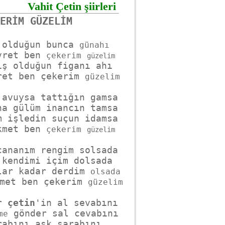
Vahit Çetin şiirleri
 olduğun bunca 
günahı
vret ben 
çekerim
güzelim
ış olduğun figanı ahı

ret ben çekerim 
güzelim
 avuysa tattığın gamsa

na gülüm inancın tamsa

m işledin suçun idamsa

kmet ben 
çekerim
güzelim
.
cananım rengim solsada

 kendimi içim dolsada

lar kadar derdim 
olsada
met ben çekerim 
güzelim
r 
çetin
 gönder sal cevabını 

me