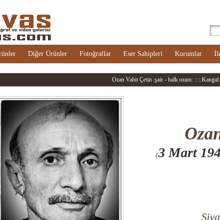
rünler
Diğer Ürünler
Fotoğraflar
Eser Sahipleri
Kurumlar
İl
Ozan Vahit Çetin :şair - halk ozanı: :::::Kangal::
Oza
3 Mart 19
(
Siva