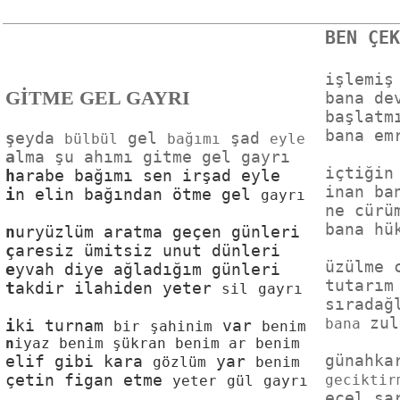
işlemiş
GİTME GEL GAYRI
bana de
başlatm
bana em
ş
eyda 
 gel 
 şad 
bülbül
bağımı
eyle
a
içtiğin
h
inan ba
i
n elin bağından ötme gel 
gayrı
ne cürü
bana hü
n
ç
üzülme 
e
tutarım
t
akdir ilahiden yeter 
sil
gayrı
sıradağ
zul
bana 
i
ki turnam 
 var 
bir
şahinim
benim
n
iyaz benim şükran benim ar benim
günahka

elif gibi kara 
 yar 
gözlüm
benim
çetin figan etme 
geciktir
yeter
gül
gayrı