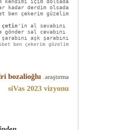
m kendimi içim dolsada

ar kadar derdim olsada

et ben çekerim güzelim

 
çetin
'in al sevabını 

e gönder sal cevabını 

sbet ben çekerim
güzelim
ri bozalioğlu
araştırma
|
siVas 2023 vizyonu
rinden,