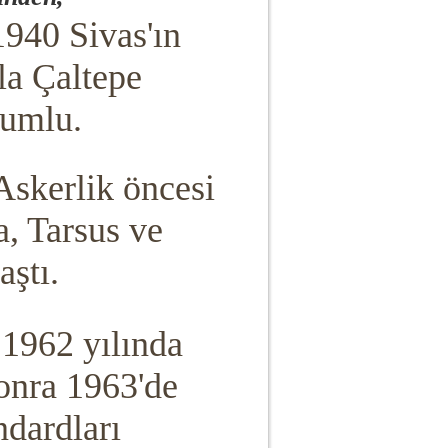
.1940
Sivas'ın
la Çaltepe
ğumlu.
Askerlik öncesi
a, Tarsus ve
aştı.
, 1962 yılında
onra 1963'de
ndardları