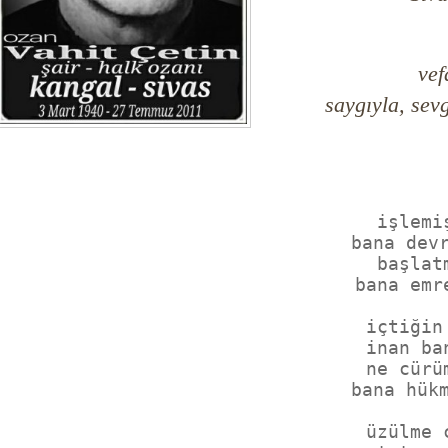
vef
saygıyla, sevg
işlemi
bana dev
başlat
bana emr
içtiğin
inan ba
ne cürü
bana hük
üzülme 