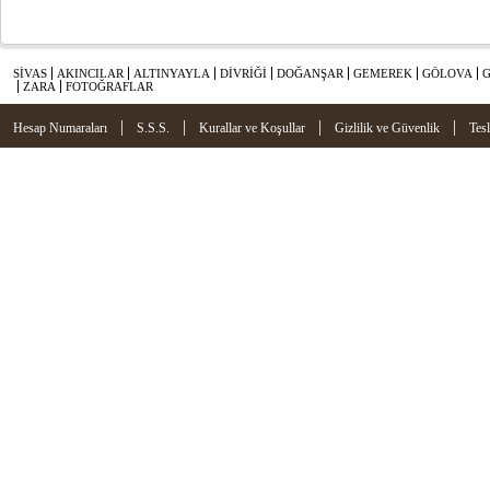
SİVAS
AKINCILAR
ALTINYAYLA
DİVRİĞİ
DOĞANŞAR
GEMEREK
GÖLOVA
ZARA
FOTOĞRAFLAR
|
|
|
|
Hesap Numaraları
S.S.S.
Kurallar ve Koşullar
Gizlilik ve Güvenlik
Tes