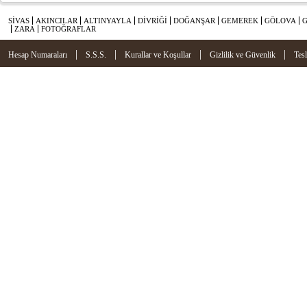
SİVAS
AKINCILAR
ALTINYAYLA
DİVRİĞİ
DOĞANŞAR
GEMEREK
GÖLOVA
ZARA
FOTOĞRAFLAR
|
|
|
|
Hesap Numaraları
S.S.S.
Kurallar ve Koşullar
Gizlilik ve Güvenlik
Tes