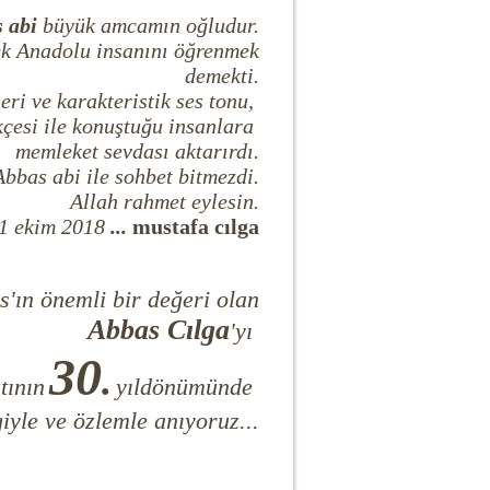
 abi
büyük amcamın oğludur.
k Anadolu insanını öğrenmek
demekti.
eri ve karakteristik ses tonu,
çesi ile konuştuğu insanlara
memleket sevdası aktarırdı.
Abbas abi ile sohbet bitmezdi.
Allah rahmet eylesin
.
21 ekim 2018
...
mustafa cılga
s'ın önemli bir değeri olan
Abbas Cılga
'yı
30
.
tının
yıldönümünde
iyle ve özlemle anıyoruz...