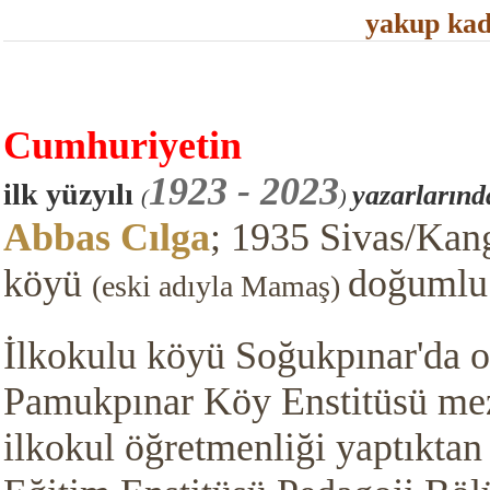
yakup kad
Cumhuriy
etin
1923 - 2023
ilk yüzyılı
yazarlarınd
(
)
Abbas Cılga
;
1935 Sivas/Kan
köyü
doğumlu
(eski adıyla Mamaş)
İlkokulu köyü Soğukpınar'da o
Pamukpınar Köy Enstitüsü mez
ilkokul öğretmenliği yaptıktan