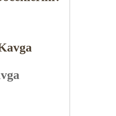
 Kavga
avga