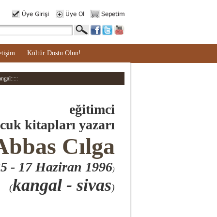
etişim
Kültür Dostu Olun!
ngal:::::
eğitimci
cuk kitapları yazarı
Abbas Cılga
35
- 17 Haziran 1996
)
kangal - sivas
(
)