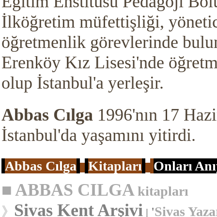
Eğitim Enstitüsü Pedagoji Bölü
İlköğretim müfettişliği, yönetic
öğretmenlik görevlerinde bulu
Erenköy Kız Lisesi'nde öğretm
olup İstanbul'a yerleşir.
Abbas Cılga
1996'nın 17 Hazi
İstanbul'da yaşamını yitirdi.
Abbas Cılga
Kitapları
Onları Anı
■
ABBAS CILGA
kitapları
Sivas Kent Arşivi
Sivas Yaza
》
'
|