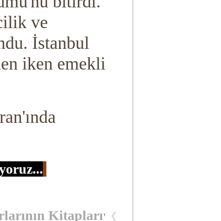
mü'nü bitirdi.
ilik ve
ndu. İstanbul
en iken emekli
ran'ında
yoruz
...
rlarının Kitapları
'
《