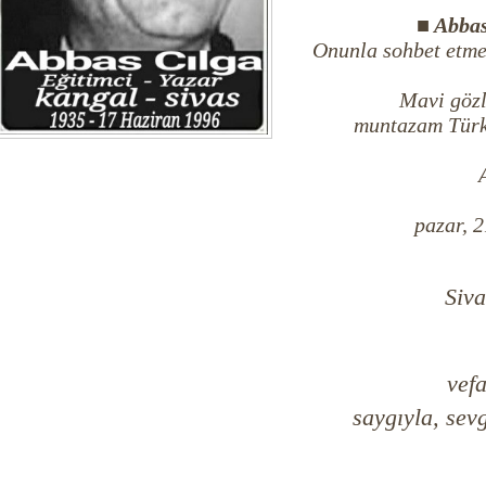
■ Abbas
Onunla sohbet etme
Mavi gözl
muntazam Türk
pazar, 
Siva
vefa
saygıyla, sevg