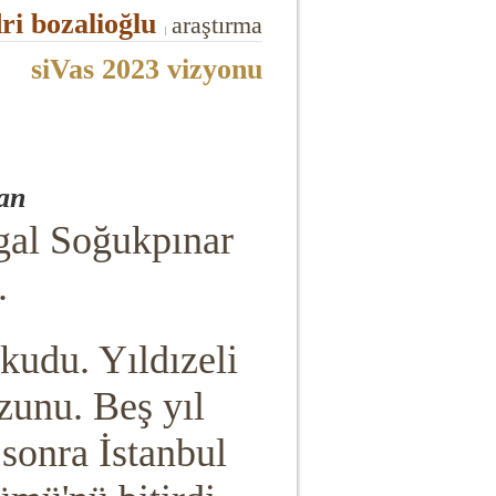
ri bozalioğlu
araştırma
|
siVas 2023 vizyonu
an
gal Soğukpınar
.
kudu. Yıldızeli
unu. Beş yıl
 sonra İstanbul