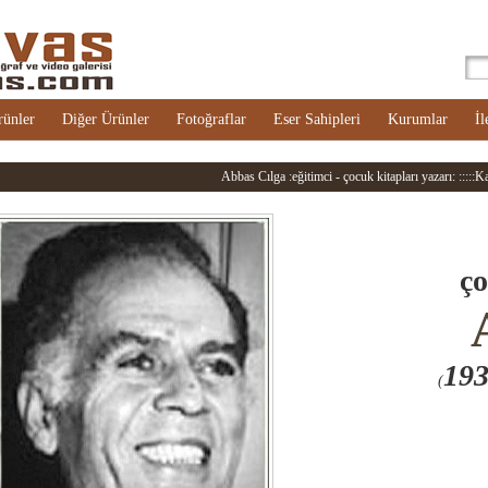
rünler
Diğer Ürünler
Fotoğraflar
Eser Sahipleri
Kurumlar
İl
Abbas Cılga :eğitimci - çocuk kitapları yazarı: :::::Ka
ço
19
(