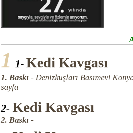
A
1
Kedi Kavgası
1-
1. Baskı
- Denizkuşları Basımevi Konya
sayfa
Kedi Kavgası
2-
2. Baskı
-