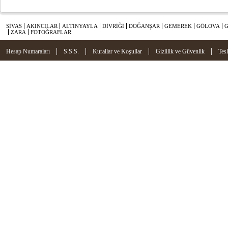
SİVAS
AKINCILAR
ALTINYAYLA
DİVRİĞİ
DOĞANŞAR
GEMEREK
GÖLOVA
ZARA
FOTOĞRAFLAR
|
|
|
|
Hesap Numaraları
S.S.S.
Kurallar ve Koşullar
Gizlilik ve Güvenlik
Tes