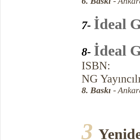
6. Baskı
- Ankar
İdeal G
7-
İdeal G
8-
ISBN:
NG Yayıncıl
8. Baskı
- Ankar
3
Yenide