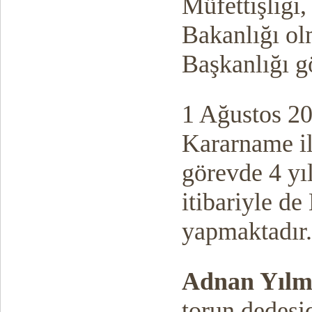
Müfettişliği,
Bakanlığı ol
Başkanlığı g
1 Ağustos 20
Kararname il
görevde 4 yı
itibariyle de
yapmaktadır.
Adnan Yılm
torun dedesid