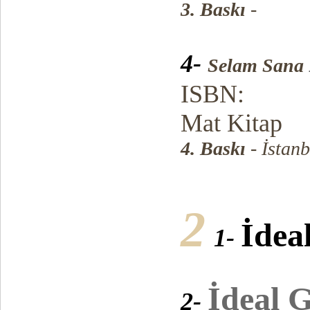
3. Baskı
-
4-
Selam Sana
ISBN:
Mat Kitap
4. Baskı
- İstan
2
İdea
1-
İdeal G
2-