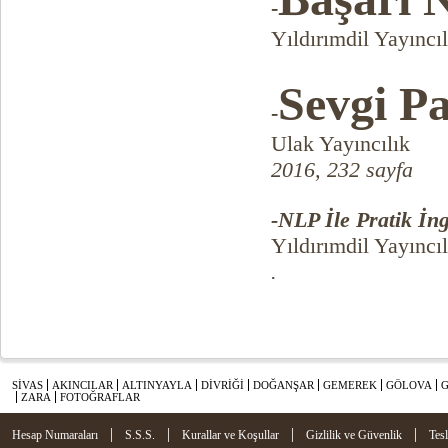
-
Yıldırımdil Yayıncıl
Sevgi P
-
Ulak Yayıncılık
2016, 232 sayfa
-
NLP İle Pratik İng
Yıldırımdil Yayıncıl
.
SİVAS
AKINCILAR
ALTINYAYLA
DİVRİĞİ
DOĞANŞAR
GEMEREK
GÖLOVA
ZARA
FOTOĞRAFLAR
|
|
|
|
Hesap Numaraları
S.S.S.
Kurallar ve Koşullar
Gizlilik ve Güvenlik
Tes