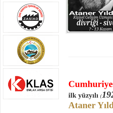
Cumhuriy
e
19
ilk yüzyılı
(
Ataner Yıl