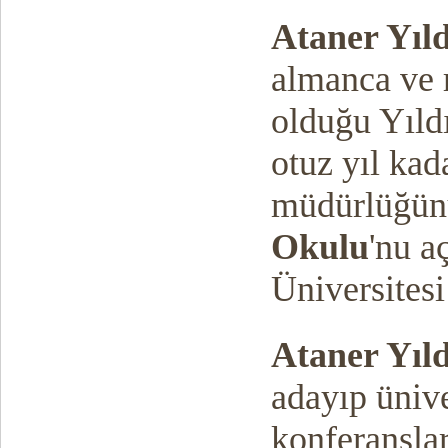
Ataner Yıl
almanca ve 
olduğu Yıld
otuz yıl kada
müdürlüğün
Okulu
'nu a
Üniversitesi
Ataner Yıl
adayıp ünive
konferanslar