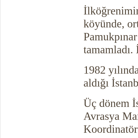
İlköğrenimin
köyünde, ort
Pamukpınar 
tamamladı. İ
1982 yılında
aldığı İstan
Üç dönem İs
Avrasya Mar
Koordinatör