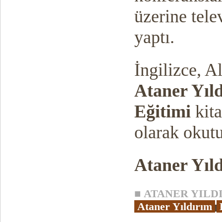
üzerine tel
yaptı.
İngilizce, A
Ataner Yıl
Eğitimi
kita
olarak okutu
Ataner Yıl
■
ATANER YILDIR
Ataner Yıldırım