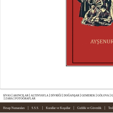
SİVAS
AKINCILAR
ALTINYAYLA
DİVRİĞİ
DOĞANŞAR
GEMEREK
GÖLOVA
ZARA
FOTOĞRAFLAR
|
|
|
|
Hesap Numaraları
S.S.S.
Kurallar ve Koşullar
Gizlilik ve Güvenlik
Tes