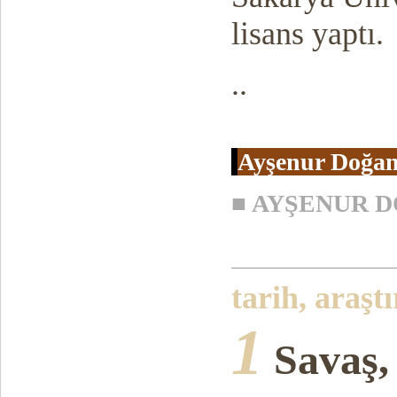
lisans yaptı.
..
Ayşenur Doğa
■
AYŞENUR 
tarih, araşt
1
Savaş,