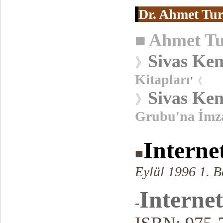
Dr. Ahmet Tur
■
Ahmet Tu
Sivas Ke
》
Kitapları
'
《
Sivas Ken
》
Grubu'na İmza
Interne
■
Eylül 1996 1. B
Interne
-