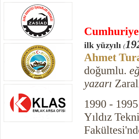
Cumhuriy
e
19
ilk yüzyılı
(
Ahmet Tur
doğumlu.
eğ
yazarı
Zaral
1990 - 1995 
Yıldız Tekn
Fakültesi'nd