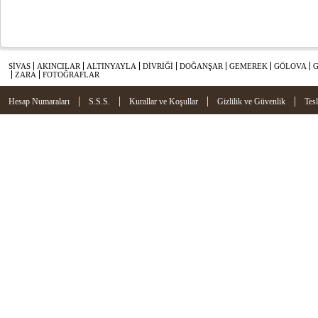
SİVAS
AKINCILAR
ALTINYAYLA
DİVRİĞİ
DOĞANŞAR
GEMEREK
GÖLOVA
ZARA
FOTOĞRAFLAR
|
|
|
|
Hesap Numaraları
S.S.S.
Kurallar ve Koşullar
Gizlilik ve Güvenlik
Tes