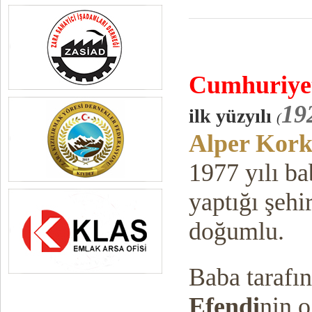
Cumhuriy
e
19
ilk yüzyılı
(
Alper Kor
1977 yılı b
yaptığı şeh
doğumlu.
Baba tarafı
Efendi
nin 