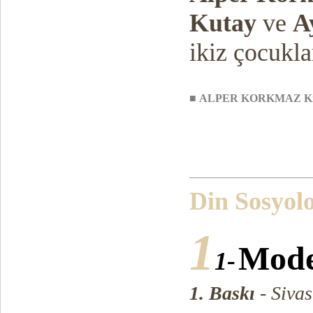
Kutay
ve
A
ikiz çocukla
■
ALPER KORKMAZ Kit
Din Sosyolo
1
Mode
1-
1. Baskı
- Siva