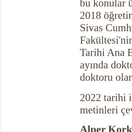
bu konular 
2018 öğreti
Sivas Cumhu
Fakültesi'ni
Tarihi Ana 
ayında dokto
doktoru ola
2022 tarihi 
metinleri ç
Alper Kor