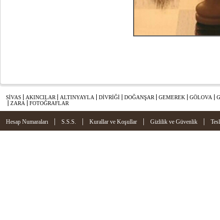
SİVAS
AKINCILAR
ALTINYAYLA
DİVRİĞİ
DOĞANŞAR
GEMEREK
GÖLOVA
ZARA
FOTOĞRAFLAR
|
|
|
|
Hesap Numaraları
S.S.S.
Kurallar ve Koşullar
Gizlilik ve Güvenlik
Tes