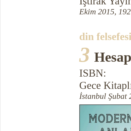
İştirak Yayı
Ekim 2015, 192
din felsefes
3
Hesap
ISBN:
Gece Kitapl
İstanbul Şubat 