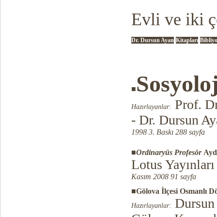
Evli ve iki 
Dr. Dursun Ayan
Kitapları
Bibliy
Sosyolo
■
Prof. D
Hazırlayanlar:
- Dr. Dursun A
1998 3. Baskı 288 sayfa
■
Ordinaryüs Profesör
Aydı
Lotus Yayınları
Kasım 2008 91 sayfa
■Gölova İlçesi Osmanlı Dö
Dursun 
Hazırlayanlar: