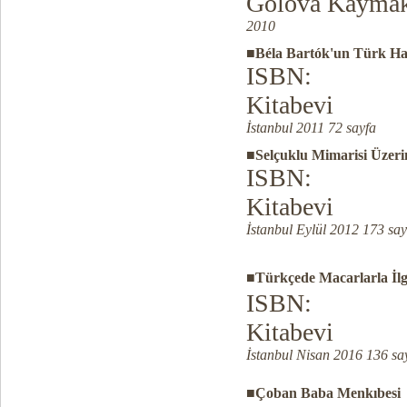
Gölova Kaymak
2010
■Béla Bartók'un Türk Hal
ISBN:
Kitabevi
İstanbul 2011 72 sayfa
■Selçuklu Mimarisi Üzer
ISBN:
Kitabevi
İstanbul Eylül 2012 173 say
■Türkçede Macarlarla İlgil
ISBN:
Kitabevi
İstanbul Nisan 2016 136 sa
■Çoban Baba Menkıbesi