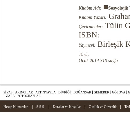
■
Kitabın Adı:
Sosyolojik
Graham
Kitabın Yazarı:
Tülin G
Çevirmenler:
ISBN:
Birleşik K
Yayınevi:
Türü:
Ocak 2014 310 sayfa
SİVAS
AKINCILAR
ALTINYAYLA
DİVRİĞİ
DOĞANŞAR
GEMEREK
GÖLOVA
ZARA
FOTOĞRAFLAR
|
|
|
|
Hesap Numaraları
S.S.S.
Kurallar ve Koşullar
Gizlilik ve Güvenlik
Tes