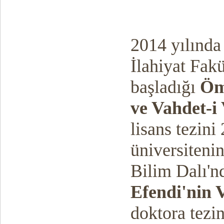
2014 yılında
İlahiyat Fak
başladığı
Öm
ve Vahdet-i
lisans tezini
üniversiteni
Bilim Dalı'n
Efendi'nin V
doktora tezi