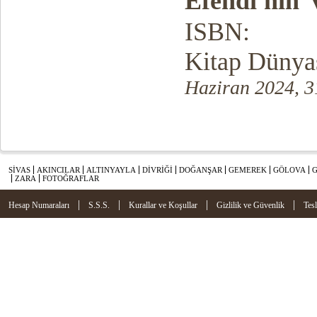
Efendi'nin
ISBN:
Kitap Dünyas
Haziran 2024, 3
SİVAS
AKINCILAR
ALTINYAYLA
DİVRİĞİ
DOĞANŞAR
GEMEREK
GÖLOVA
ZARA
FOTOĞRAFLAR
|
|
|
|
Hesap Numaraları
S.S.S.
Kurallar ve Koşullar
Gizlilik ve Güvenlik
Tes