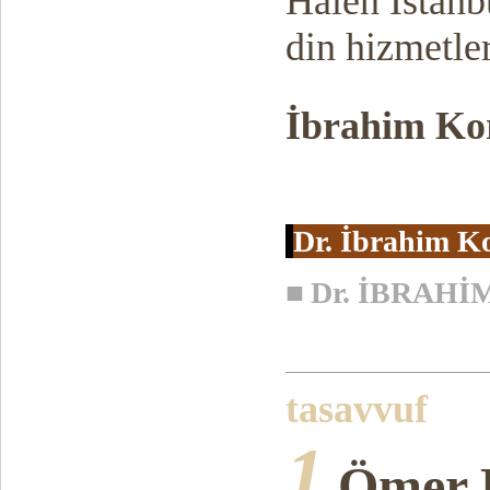
Halen İstanb
din hizmetle
İbrahim K
Dr. İbrahim K
■
Dr. İBRAH
tasavvuf
1
Ömer F