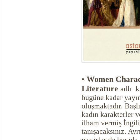
▪ Women Charac
Literature
adlı k
bugüne kadar yayı
oluşmaktadır. Başlı
kadın karakterler 
ilham vermiş İngil
tanışacaksınız. Ay
yazarlar da burada 