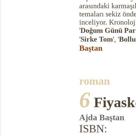
arasındaki karmaşı
temaları sekiz önd
inceliyor. Kronoloj
'
Doğum Günü Part
'
Sirke Tom
', '
Boll
Baştan
roman
6
Fiyask
Ajda Baştan
ISBN: