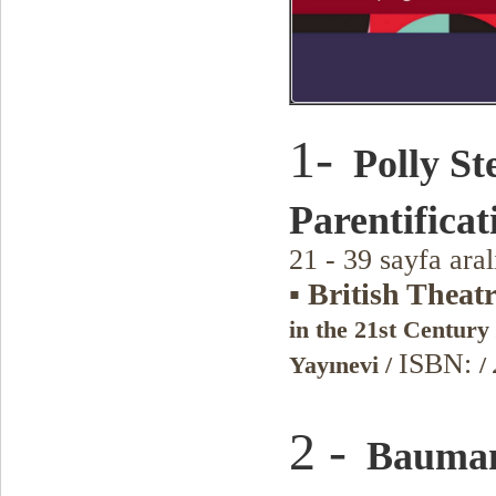
1-
Polly St
Parentifica
21 - 39 sayfa ara
▪ British Theat
in the 21st Century
ISBN:
Yayınevi
/
/
2 -
Baumanc