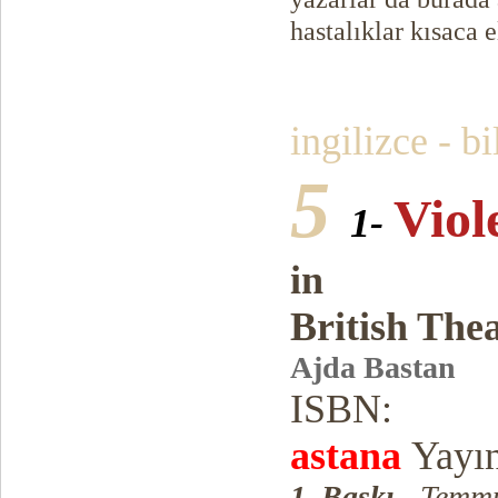
hastalıklar kısaca e
ingilizce - b
5
Viol
1-
in
British The
Ajda Bastan
ISBN:
astana
Yayın
1. Baskı
- Temmu