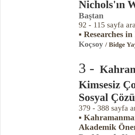
Nichols'ın 
Baştan
92 - 115 sayfa ar
▪ Researches in
Koçsoy
/ Bidge Ya
3 -
Kahram
Kimsesiz Ço
Sosyal Çöz
379 - 388 sayfa a
▪ Kahramanmara
Akademik Öneri