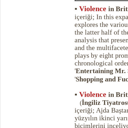
▪
Violence
in Bri
içeriği; In this ex
explores the variou
the latter half of 
analysis that prese
and the multifacet
plays by eight prom
chronological order
'
Entertaining Mr.
'
Shopping and Fu
▪
Violence
in Bri
İngiliz Tiyatro
(
içeriği; Ajda Başta
yüzyılın ikinci yarı
biçimlerini inceliy