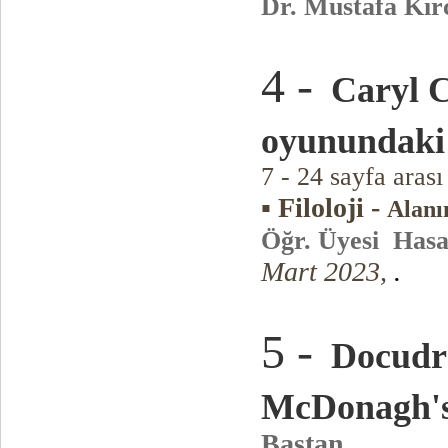
Dr. Mustafa Kı
4 -
Caryl C
oyunundaki 
7 - 24 sayfa aras
▪ Filoloji -
Alanı
Öğr. Üyesi Has
Mart 2023,
.
5 -
Docudr
McDonagh's
Baştan