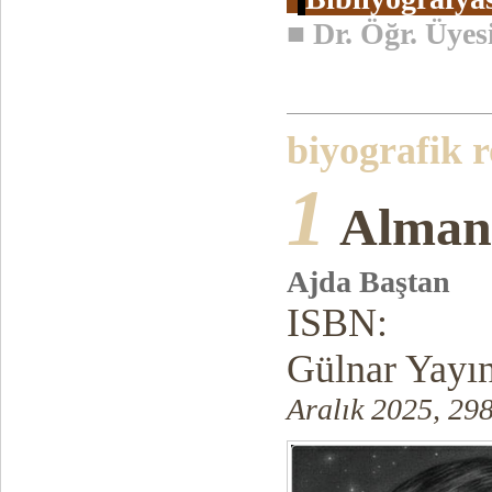
■
Dr. Öğr. Üy
biyografik 
1
Almanc
Ajda Baştan
ISBN:
Gülnar Yayın
Aralık 2025, 298