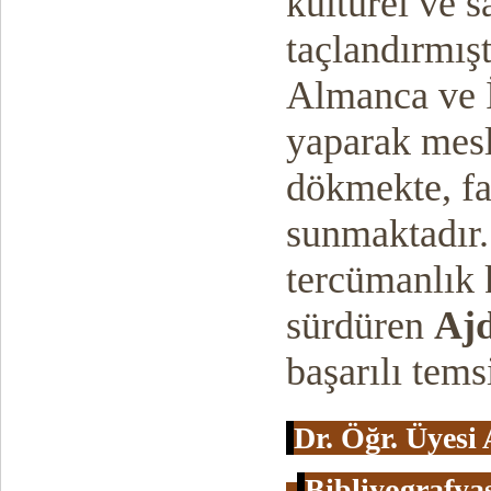
kültürel ve s
taçlandırmışt
Almanca ve İ
yaparak mesl
dökmekte, far
sunmaktadır.
tercümanlık k
sürdüren
Aj
başarılı tems
Dr. Öğr. Üyesi
Bibliyografya