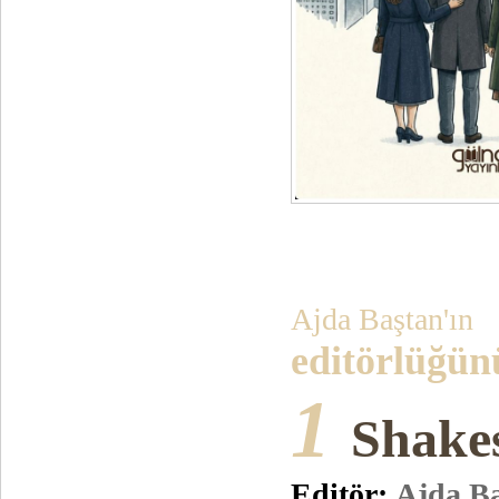
Ajda Baştan'ın
editörlüğünü
1
Shakes
Editör:
Ajda B