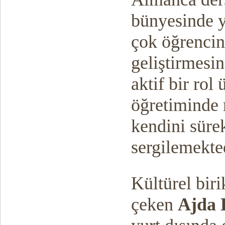
bünyesinde y
çok öğrencini
geliştirmesi
aktif bir rol
öğretiminde 
kendini sürek
sergilemekted
Kültürel bir
çeken
Ajda 