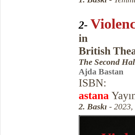
Violen
2-
in
British The
The Second Half
Ajda Bastan
ISBN:
astana
Yayın
2. Baskı
- 2023,