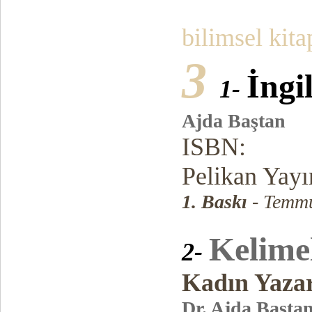
bilimsel kita
3
İngi
1-
Ajda Baştan
ISBN:
Pelikan Yayı
1. Baskı
- Temmu
Kelime
2-
Kadın Yazar
Dr. Ajda Başta