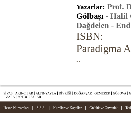
Prof. D
Yazarlar:
Gölbaşı
- Halil
Dağdelen - En
ISBN:
Paradigma A
..
SİVAS
AKINCILAR
ALTINYAYLA
DİVRİĞİ
DOĞANŞAR
GEMEREK
GÖLOVA
ZARA
FOTOĞRAFLAR
|
|
|
|
Hesap Numaraları
S.S.S.
Kurallar ve Koşullar
Gizlilik ve Güvenlik
Tes