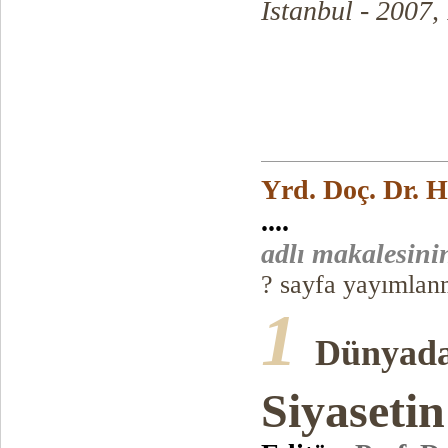
İstanbul - 2007,
Yrd. Doç. Dr. 
....
adlı makalesinin
? sayfa yayımlanm
1
Dünyada
Siyasetin