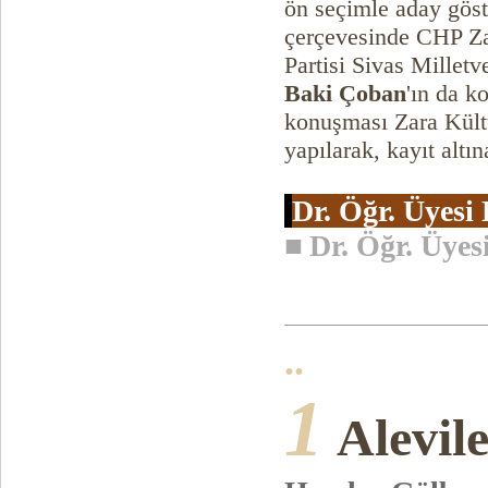
ön seçimle aday göst
çerçevesinde CHP Za
Partisi Sivas Milletv
Baki Çoban
'ın da 
konuşması Zara Kült
yapılarak, kayıt altın
Dr. Öğr. Üyesi
■
Dr. Öğr. Üy
..
1
Alevil