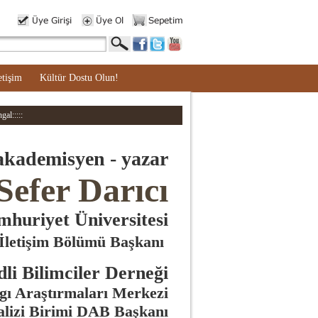
etişim
Kültür Dostu Olun!
gal:::::
akademisyen - yazar
Sefer Darıcı
mhuriyet Üniversitesi
İletişim Bölümü Başkanı
i Bilimciler Derneği
 Araştırmaları
Merkezi
alizi Birimi DAB Başkanı