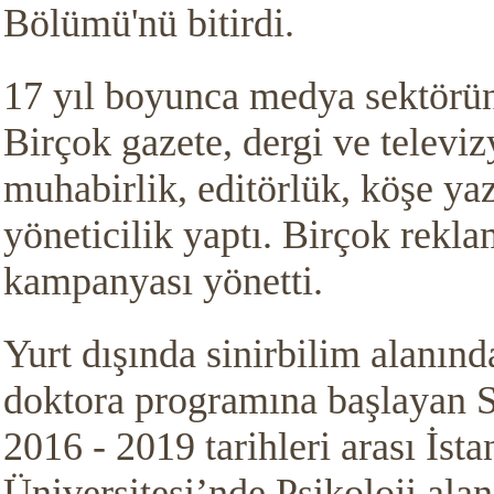
Bölümü'nü bitirdi.
17 yıl boyunca medya sektörün
Birçok gazete, dergi ve televi
muhabirlik, editörlük, köşe yaz
yöneticilik yaptı. Birçok rekl
kampanyası yönetti.
Yurt dışında sinirbilim alanınd
doktora programına başlayan S
2016 - 2019 tarihleri arası İst
Üniversitesi’nde Psikoloji ala