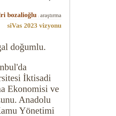
ri bozalioğlu
araştırma
|
siVas 2023 vizyonu
al doğumlu.
anbul'da
itesi İktisadi
şma Ekonomisi ve
zunu. Anadolu
i Kamu Yönetimi