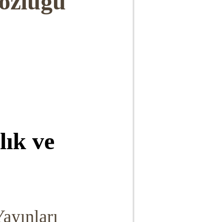
özlüğü
lık ve
Yayınları