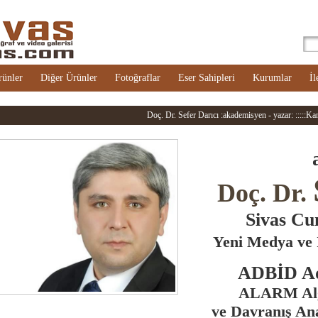
rünler
Diğer Ürünler
Fotoğraflar
Eser Sahipleri
Kurumlar
İl
Doç. Dr. Sefer Darıcı :akademisyen - yazar: :::::Kan
Doç. Dr.
Sivas Cu
Yeni Medya ve 
ADBİD Adl
ALARM Algı
ve Davranış An