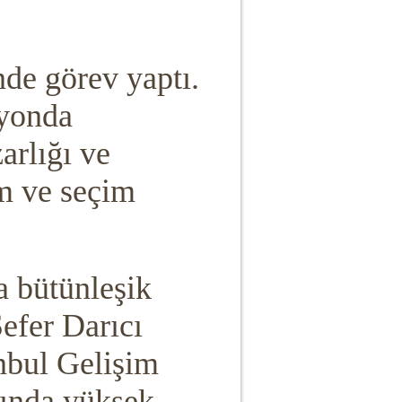
de görev yaptı.
zyonda
arlığı ve
am ve seçim
a bütünleşik
efer Darıcı
anbul Gelişim
nında yüksek