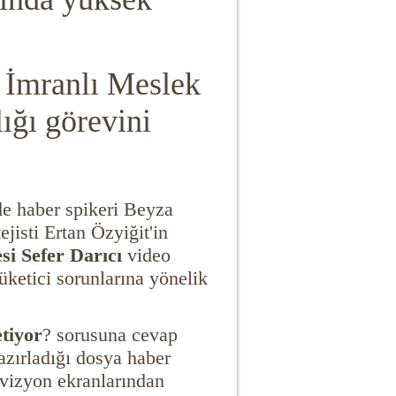
 İmranlı Meslek
ğı görevini
de haber spikeri Beyza
jisti Ertan Özyiğit'in
si Sefer Darıcı
video
ketici sorunlarına yönelik
tiyor
? sorusuna cevap
azırladığı dosya haber
vizyon ekranlarından