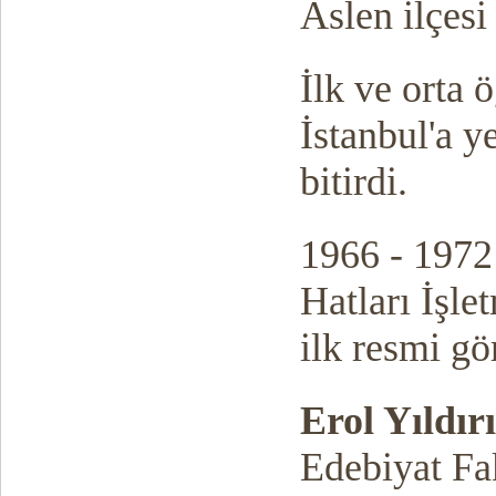
Aslen ilçes
İlk ve orta 
İstanbul'a y
bitirdi.
1966 - 1972 
Hatları İşl
ilk resmi gö
Erol Yıldır
Edebiyat Fak