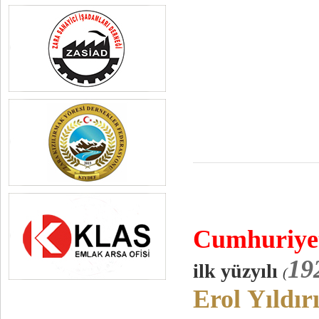
Cumhuriy
e
19
ilk yüzyılı
(
Erol
Yıldır