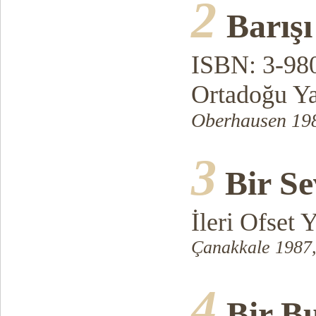
2
Barış
ISBN: 3-98
Ortadoğu Ya
Oberhausen 198
3
Bir S
İleri Ofset 
Çanakkale 1987,
4
Bir B