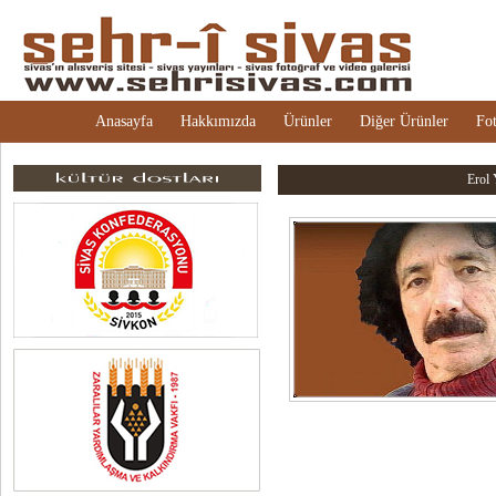
Anasayfa
Hakkımızda
Ürünler
Diğer Ürünler
Fot
Erol 