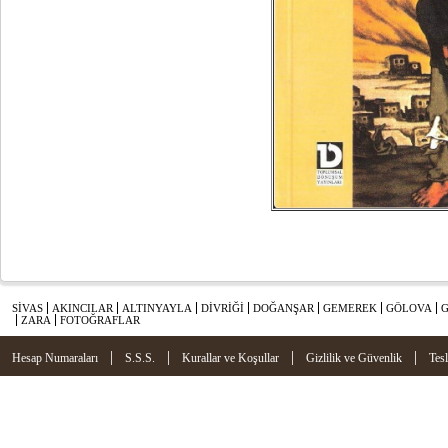
SİVAS
AKINCILAR
ALTINYAYLA
DİVRİĞİ
DOĞANŞAR
GEMEREK
GÖLOVA
ZARA
FOTOĞRAFLAR
|
|
|
|
Hesap Numaraları
S.S.S.
Kurallar ve Koşullar
Gizlilik ve Güvenlik
Tes