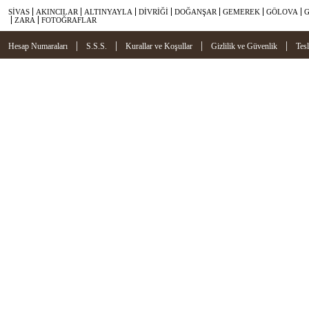
SİVAS
AKINCILAR
ALTINYAYLA
DİVRİĞİ
DOĞANŞAR
GEMEREK
GÖLOVA
ZARA
FOTOĞRAFLAR
|
|
|
|
Hesap Numaraları
S.S.S.
Kurallar ve Koşullar
Gizlilik ve Güvenlik
Tes