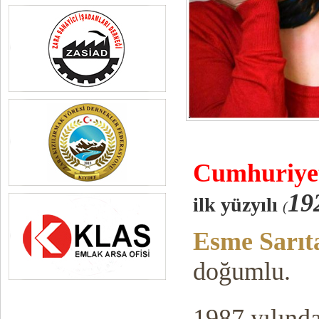
Cumhuriy
e
19
ilk yüzyılı
(
Esme Sarıt
doğumlu.
1987 yılınd