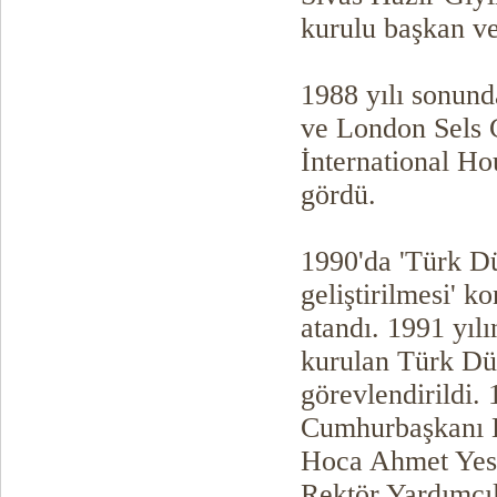
kurulu başkan vek
1988 yılı sonund
ve London Sels C
İnternational Ho
gördü.
1990'da 'Türk Dün
geliştirilmesi' 
atandı. 1991 yılı
kurulan Türk Dün
görevlendirildi. 
Cumhurbaşkanı B
Hoca Ahmet Yese
Rektör Yardımcıl