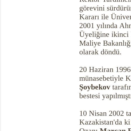
görevini sürdürü
Kararı ile Ünive
2001 yılında Ahm
Üyeliğine ikinci
Maliye Bakanlığ
olarak döndü.
20 Haziran 1996 
münasebetiyle 
Şoybekov
taraf
bestesi yapılmıştı
10 Nisan 2002 t
Kazakistan'da ki
Ozanı
Marcan E