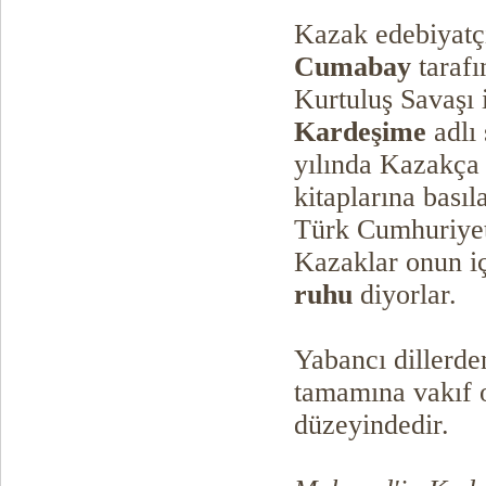
Kazak edebiyatçı
Cumabay
tarafı
Kurtuluş Savaşı 
Kardeşime
adlı 
yılında Kazakça 
kitaplarına bası
Türk Cumhuriyetl
Kazaklar onun i
ruhu
diyorlar.
Yabancı dillerden
tamamına vakıf 
düzeyindedir.