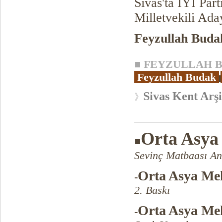
Sivas'ta İYİ Part
Milletvekili Ada
Feyzullah Buda
■
FEYZULLAH B
Feyzullah Budak
Sivas Kent Arşi
》
Orta Asya
■
Sevinç Matbaası An
Orta Asya Me
-
2. Baskı
Orta Asya Me
-