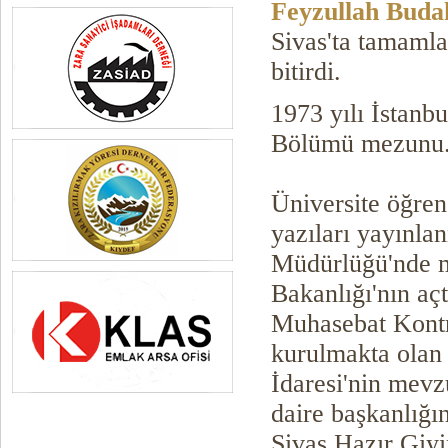
Feyzullah Buda
Sivas'ta tamamla
bitirdi.
1973 yılı İstanbu
Bölümü mezunu
Üniversite öğren
yazıları yayınla
Müdürlüğü'nde m
Bakanlığı'nın aç
Muhasebat Kontro
kurulmakta olan
İdaresi'nin mevz
daire başkanlığı
Sivas Hazır Giy