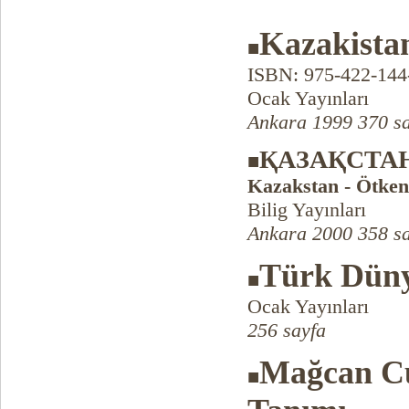
Kazakista
■
ISBN: 975-422-144
Ocak Yayınları
Ankara 1999 370 s
ҚAЗAҚCTA
■
Kazakstan - Ötken
Bilig Yayınları
Ankara 2000 358 s
Türk Düny
■
Ocak Yayınları
256 sayfa
Mağcan Cu
■