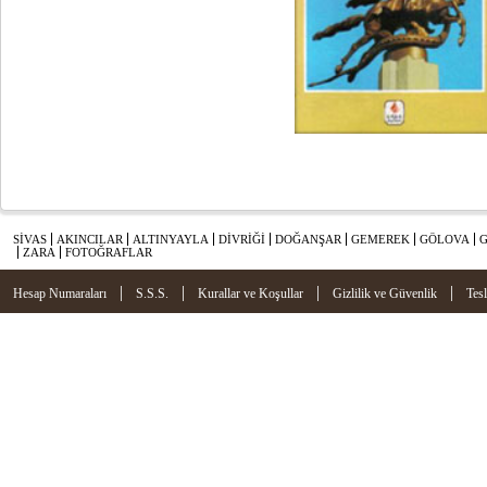
SİVAS
AKINCILAR
ALTINYAYLA
DİVRİĞİ
DOĞANŞAR
GEMEREK
GÖLOVA
ZARA
FOTOĞRAFLAR
|
|
|
|
Hesap Numaraları
S.S.S.
Kurallar ve Koşullar
Gizlilik ve Güvenlik
Tes