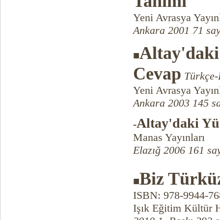
Tanımı
Yeni Avrasya Yayınl
Ankara 2001 71 say
Altay'dak
■
Cevap
Türkçe-
Yeni Avrasya Yayınl
Ankara 2003 145 s
Altay'daki Y
-
Manas Yayınları
Elazığ 2006 161 sa
Biz Türkü
■
ISBN: 978-9944-76
Işık Eğitim Kültür 