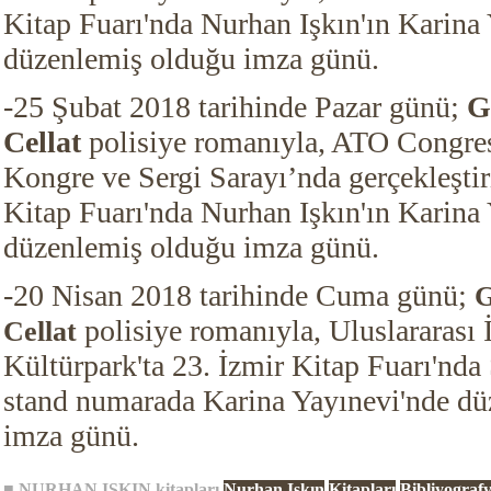
Kitap Fuarı'nda Nurhan Işkın'ın Karina
düzenlemiş olduğu imza günü.
-25 Şubat 2018 tarihinde Pazar günü;
G
Cellat
polisiye romanıyla, ATO Congres
Kongre ve Sergi Sarayı’nda gerçekleştir
Kitap Fuarı'nda Nurhan Işkın'ın Karina
düzenlemiş olduğu imza günü.
-20 Nisan 2018 tarihinde Cuma günü;
G
polisiye romanıyla, Uluslararası 
Cellat
Kültürpark'ta 23. İzmir Kitap Fuarı'nd
stand numarada Karina Yayınevi'nde dü
imza günü.
■
NURHAN IŞKIN
kitapları
Nurhan Işkın
Kitapları
Bibliyografy