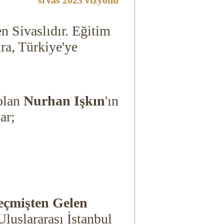
siVas 2023 vizyonu
 Sivaslıdır. Eğitim
ra, Türkiye'ye
 olan
Nurhan Işkın
'ın
lar;
çmişten Gelen
luslararası İstanbul