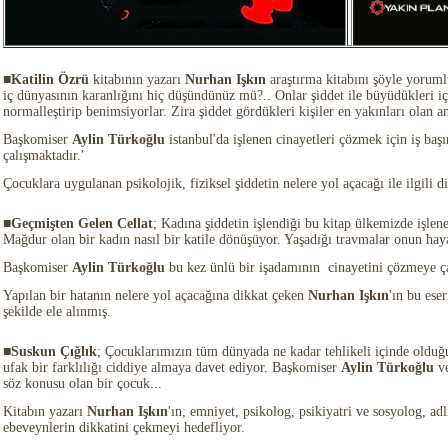
■Katilin Özrü
kitabının yazarı
Nurhan Işkın
araştırma kitabını şöyle yoruml
iç dünyasının karanlığını hiç düşündünüz mü?.. Onlar şiddet ile büyüdükleri i
normalleştirip benimsiyorlar. Zira şiddet gördükleri kişiler en yakınları olan a
Başkomiser
Aylin Türkoğlu
istanbul'da işlenen cinayetleri çözmek için iş baş
çalışmaktadır.'
Çocuklara uygulanan psikolojik, fiziksel şiddetin nelere yol açacağı ile ilgili di
■Geçmişten Gelen Cellat
; Kadına şiddetin işlendiği bu kitap ülkemizde işlen
Mağdur olan bir kadın nasıl bir katile dönüşüyor. Yaşadığı travmalar onun hayat
Başkomiser
Aylin Türkoğlu
bu kez ünlü bir işadamının cinayetini çözmeye ça
Yapılan bir hatanın nelere yol açacağına dikkat çeken
Nurhan Işkın
'ın bu eser
şekilde ele alınmış.
■Suskun Çığlık
; Çocuklarımızın tüm dünyada ne kadar tehlikeli içinde olduğ
ufak bir farklılığı ciddiye almaya davet ediyor. Başkomiser
Aylin Türkoğlu
v
söz konusu olan bir çocuk...
Kitabın yazarı
Nurhan Işkın
'ın; e
mniyet, psikolog, psikiyatri ve sosyolog, adli 
ebeveynlerin dikkatini çekmeyi hedefliyor.