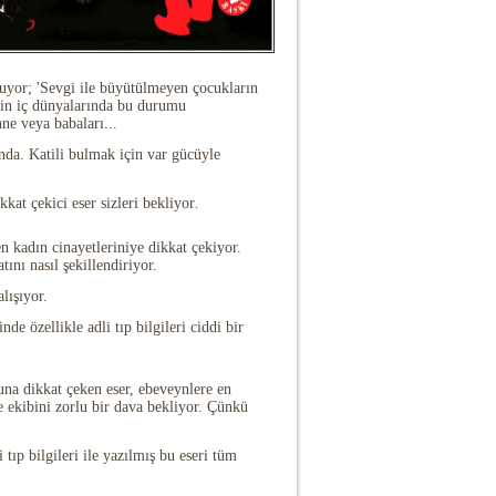
uyor; 'Sevgi ile büyütülmeyen çocukların
çin iç dünyalarında bu durumu
nne veya babaları...
ında. Katili bulmak için var gücüyle
kkat çekici eser sizleri bekliyor
.
en kadın cinayetleriniye dikkat çekiyor.
ını nasıl şekillendiriyor.
lışıyor.
inde özellikle adli tıp bilgileri ciddi bir
una dikkat çeken eser, ebeveynlere en
e ekibini zorlu bir dava bekliyor. Çünkü
tıp bilgileri ile yazılmış
bu eseri tüm