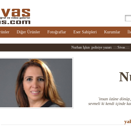
rünler
Diğer Ürünler
Fotoğraflar
Eser Sahipleri
Kurumlar
İl
Nurhan Işkın :polisiye yazarı: :::::Sivas:::::
N
'insan özüne dönüp,
sevmeli ki kendi içinde ka
ya