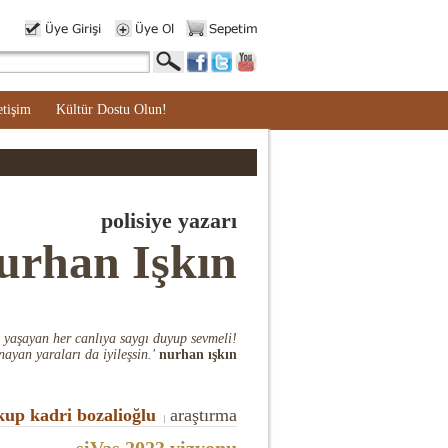
etişim
Kültür Dostu Olun!
polisiye yazarı
urhan Işkın
 yaşayan her canlıya saygı duyup sevmeli!
nayan yaraları da iyileşsin.'
nurhan ışkın
kup kadri bozalioğlu
araştırma
|