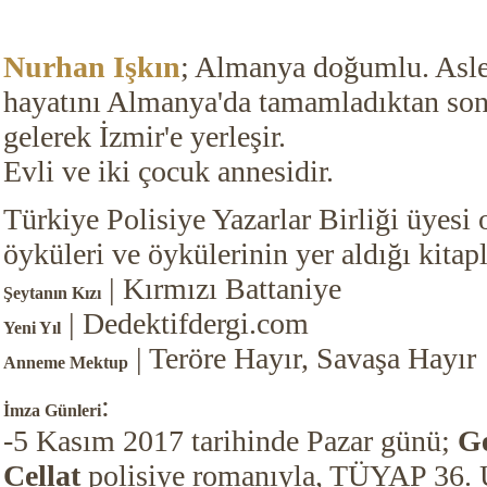
Nurhan Işkın
; Almanya doğumlu. Aslen
hayatını Almanya'da tamamladıktan son
gelerek İzmir'e yerleşir.
Evli ve iki çocuk annesidir.
Türkiye Polisiye Yazarlar Birliği üyesi
öyküleri ve öykülerinin yer aldığı kitap
| Kırmızı Battaniye
Şeytanın Kızı
| Dedektifdergi.com
Yeni Yıl
| Teröre Hayır, Savaşa Hayır
Anneme Mektup
:
İmza Günleri
-5 Kasım 2017 tarihinde Pazar günü;
Ge
Cellat
polisiye romanıyla, TÜYAP 36. U