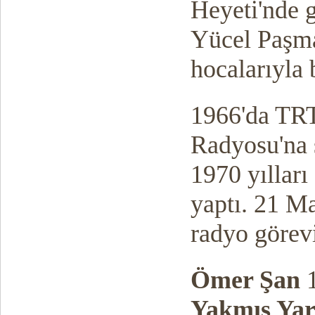
Heyeti'nde 
Yücel Paşma
hocalarıyla b
1966'da TRT'
Radyosu'na s
1970 yılları
yaptı. 21 Ma
radyo görev
Ömer Şan
1
Yakmış Ya