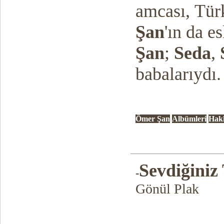
amcası,
Tür
Şan
'ın da e
Şan
;
Seda
,
babalarıydı.
Ömer Şan
Albümleri
Hak
Sevdiğiniz
-
Gönül Plak