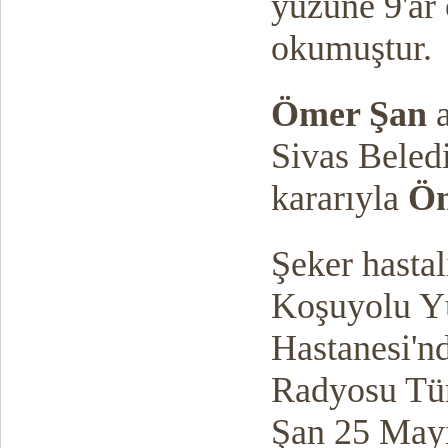
yüzüne 9'ar
okumuştur.
Ömer Şan
a
Sivas Beledi
kararıyla
Öm
Şeker hastal
Koşuyolu Yü
Hastanesi'nd
Radyosu Tür
Şan 25 Mayı