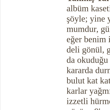
albüm kaset
şöyle; yine
mumdur, gül
eğer benim i
deli gönül, g
da okuduğu 
kararda dur
bulut kat ka
karlar yağmı
izzetli hürm