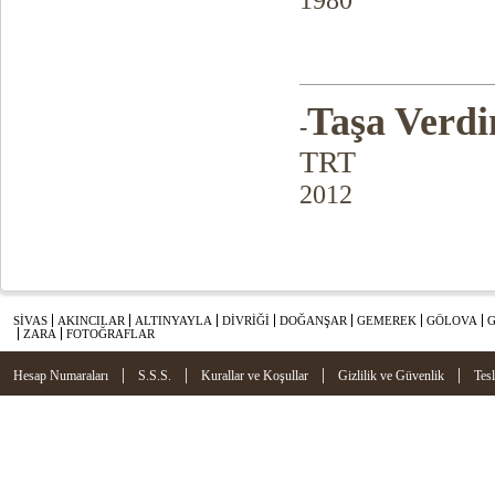
1980
Taşa Verd
-
TRT
2012
SİVAS
AKINCILAR
ALTINYAYLA
DİVRİĞİ
DOĞANŞAR
GEMEREK
GÖLOVA
ZARA
FOTOĞRAFLAR
|
|
|
|
Hesap Numaraları
S.S.S.
Kurallar ve Koşullar
Gizlilik ve Güvenlik
Tes