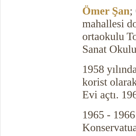
yakup kad
Ömer Şan
;
mahallesi d
ortaokulu T
Sanat Okulu
1958 yılında
korist olara
Evi açtı.
196
1965 - 1966 
Konservatua