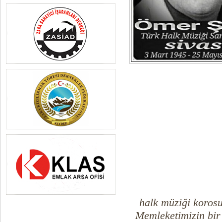
halk müziği koros
Memleketimizin bir