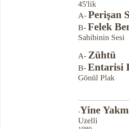
45'lik
Perişan 
A-
Felek Be
B-
Sahibinin Sesi
Zühtü
A-
Entarisi
B-
Gönül Plak
Yine Yakm
-
Uzelli