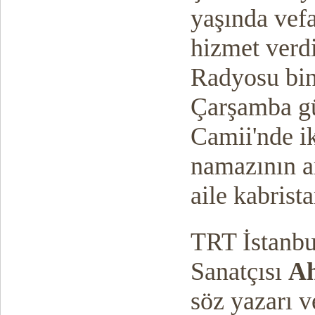
yaşında vefa
hizmet verd
Radyosu bin
Çarşamba gü
Camii'nde ik
namazının a
aile kabrist
TRT İstanbu
Sanatçısı
Ah
söz yazarı 