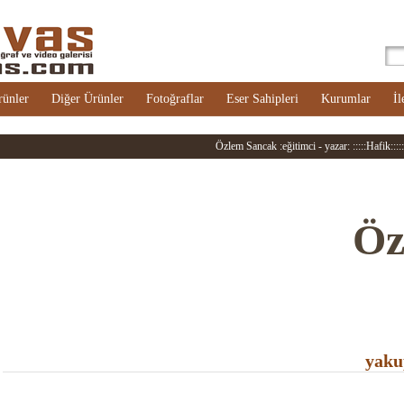
rünler
Diğer Ürünler
Fotoğraflar
Eser Sahipleri
Kurumlar
İl
Özlem Sancak :eğitimci - yazar: :::::Hafik:::::
Öz
yaku