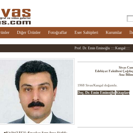
rünler
Diğer Ürünler
Fotoğraflar
Eser Sahipleri
Kurumlar
İl
Prof. Dr. Emin Eminoğlu :::::Kangal:::::
Sivas Cum
Edebiyat Fakültesi Çağdaş
Ana Bilim
1968 Sivas/Kangal doğumlu.
Doç. Dr. Emin Eminoğlu
Kitapları
■Kitâbü'l Ef'âl
-Kıpçakça Satır Arası Sözlük-