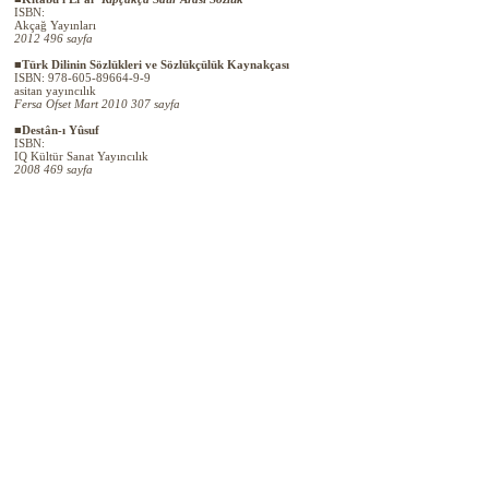
ISBN:
Akçağ Yayınları
2012 496 sayfa
■Türk Dilinin Sözlükleri ve Sözlükçülük Kaynakçası
ISBN: 978-605-89664-9-9
asitan yayıncılık
Fersa Ofset Mart 2010 307 sayfa
■Destân-ı Yûsuf
ISBN:
IQ Kültür Sanat Yayıncılık
2008 469 sayfa