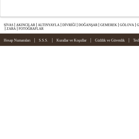
SİVAS
AKINCILAR
ALTINYAYLA
DİVRİĞİ
DOĞANŞAR
GEMEREK
GÖLOVA
ZARA
FOTOĞRAFLAR
|
|
|
|
Hesap Numaraları
S.S.S.
Kurallar ve Koşullar
Gizlilik ve Güvenlik
Tes