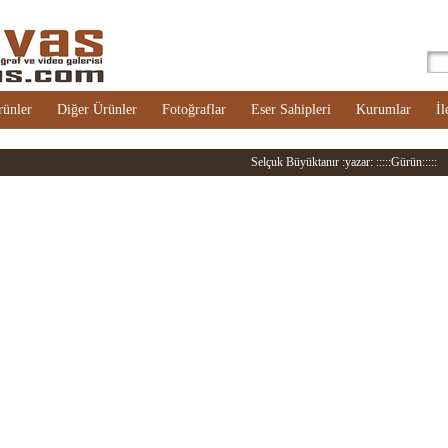
rünler
Diğer Ürünler
Fotoğraflar
Eser Sahipleri
Kurumlar
İl
Selçuk Büyüktanır :yazar: :::::Gürün:::::