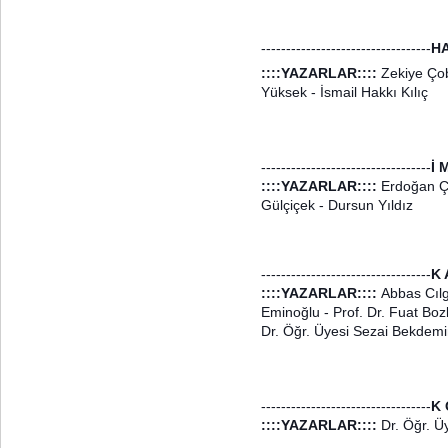
----------------------------------
H
::::YAZARLAR::::
Zekiye Çob
Yüksek - İsmail Hakkı Kılıç
----------------------------------
İ 
::::YAZARLAR::::
Erdoğan Çın
Gülçiçek - Dursun Yıldız
----------------------------------
K 
::::YAZARLAR::::
Abbas Cılg
Eminoğlu - Prof. Dr. Fuat Bozk
Dr. Öğr. Üyesi Sezai Bekdemi
----------------------------------
K 
::::YAZARLAR::::
Dr. Öğr. Üy