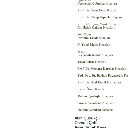
Eğitimci-Yazar
Necmettin Çubukçu
Kitapları
Prof. Dr. İsmet Çetin
Kitapları
Prof. Dr. Recep Toparlı
Kitapları
Yazar, Müzisyen, Müzik Tarihçisi
Av. Hâluk Çağdaş
Kitapları
Şair-Yazar
İbrahim Yasak
Kitapları
N. Yücel Mutlu
Kitapları
Yazar
Feyzullah Budak
Kitapları
Yaşar İliksiz
Kitapları
Prof. Dr. Mustafa Karataş
Kitapları
Yrd. Doç. Dr. Burhan Paçacıoğlu
Kit
Prof. Dr. Bilal Kemikli
Kitapları
Kadir Üredi
Kitapları
Mehmet Şarkışla
Kitapları
Güven Karabenli
Kitapları
Haldun Çubukçu
Kitapları
Akın Çubukçu
Osman Çelik
Ayşe Benek Kaya