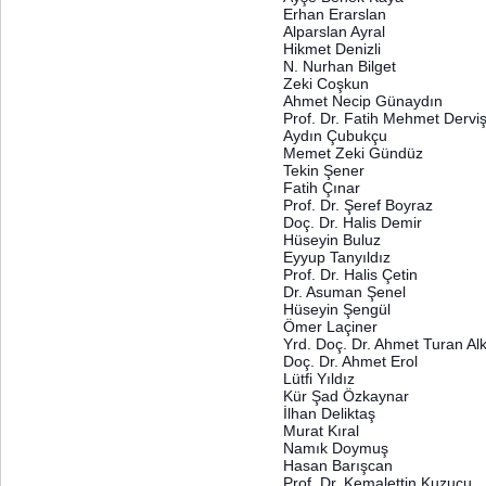
Erhan Erarslan
Alparslan Ayral
Hikmet Denizli
N. Nurhan Bilget
Zeki Coşkun
Ahmet Necip Günaydın
Prof. Dr. Fatih Mehmet Dervi
Aydın Çubukçu
Memet Zeki Gündüz
Tekin Şener
Fatih Çınar
Prof. Dr. Şeref Boyraz
Doç. Dr. Halis Demir
Hüseyin Buluz
Eyyup Tanyıldız
Prof. Dr. Halis Çetin
Dr. Asuman Şenel
Hüseyin Şengül
Ömer Laçiner
Yrd. Doç. Dr. Ahmet Turan Al
Doç. Dr. Ahmet Erol
Lütfi Yıldız
Kür Şad Özkaynar
İlhan Deliktaş
Murat Kıral
Namık Doymuş
Hasan Barışcan
Prof. Dr. Kemalettin Kuzucu