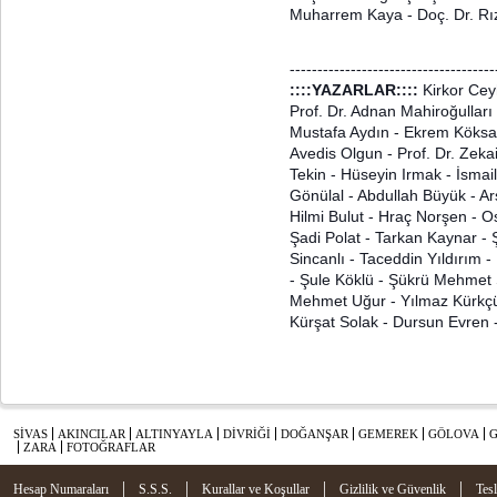
Muharrem Kaya - Doç. Dr. Rı
-------------------------------------
::::YAZARLAR::::
Kirkor Cey
Prof. Dr. Adnan Mahiroğulları
Mustafa Aydın - Ekrem Köksal
Avedis Olgun - Prof. Dr. Zeka
Tekin - Hüseyin Irmak - İsmai
Gönülal - Abdullah Büyük - Ar
Hilmi Bulut - Hraç Norşen -
Şadi Polat - Tarkan Kaynar -
Sincanlı - Taceddin Yıldırım 
- Şule Köklü - Şükrü Mehmet S
Mehmet Uğur - Yılmaz Kürkçü 
Kürşat Solak - Dursun Evren
SİVAS
AKINCILAR
ALTINYAYLA
DİVRİĞİ
DOĞANŞAR
GEMEREK
GÖLOVA
ZARA
FOTOĞRAFLAR
|
|
|
|
Hesap Numaraları
S.S.S.
Kurallar ve Koşullar
Gizlilik ve Güvenlik
Tes