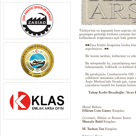
Türkiye'nin en kapsamlı kent arşivini o
geçmişten getirdiği birikimi yansıtan her
kullanılarak araştırmaya açık hale getir
■■Zara Kültür Araştırma Grubu bü
arşivleniyor...■■
Bir kentin tarihini, kültürünü ve ede
Bu sebeptendir ki; yayımlanmış eserle
bilinmesinde, folklorik ve kültürel d
Bu gerekçeyle; Cumhuriyet'in 100. yı
yıllıkların tamamına yakınını tespi
Arşiv Merkezi'nde Sivaslı şair, yaza
yayınların önemli bir kısmını bulu
Yakup Kadri Bozalioğlu
|
Sivas 
Masal Babası
Eflâtun Cem Güney
Kitapları
Çevirmen, Hikâye ve Roman Yazarı
Mustafa Balel
Kitapları
M. Turhan Tan
Kitapları