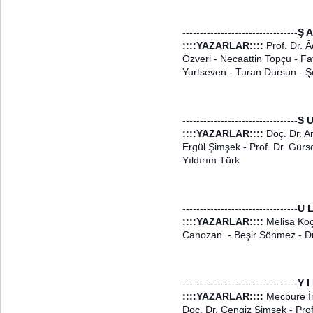
---------------------------------
Ş A
::::YAZARLAR::::
Prof. Dr. 
Özveri - Necaattin Topçu - F
Yurtseven - Turan Dursun - 
---------------------------------
S U
::::YAZARLAR::::
Doç. Dr. A
Ergül Şimşek - Prof. Dr. Gürs
Yıldırım Türk
---------------------------------
U L
::::YAZARLAR::::
Melisa Koç
Canozan - Beşir Sönmez - Dr
---------------------------------
Y I
::::YAZARLAR::::
Mecbure İn
Doç. Dr. Cengiz Şimşek - Prof. D