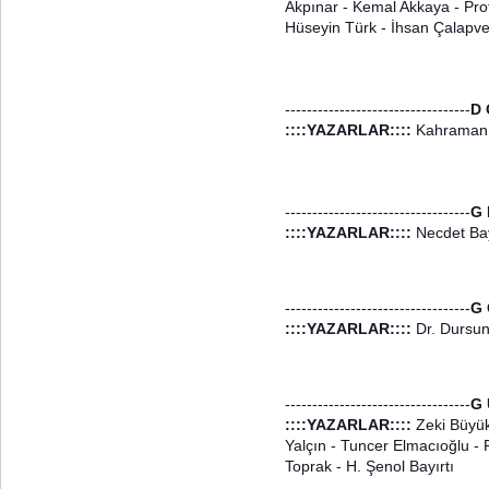
Akpınar - Kemal Akkaya - Pro
Hüseyin Türk -
İhsan Çalapv
----------------------------------
D 
::::YAZARLAR::::
Kahraman
----------------------------------
G 
::::YAZARLAR::::
Necdet Bay
----------------------------------
G 
::::YAZARLAR::::
Dr. Dursu
----------------------------------
G 
::::YAZARLAR::::
Zeki Büyük
Yalçın - Tuncer Elmacıoğlu - P
Toprak - H. Şenol Bayırtı