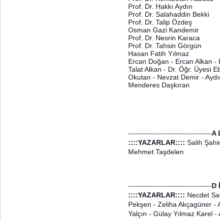
Prof. Dr. Hakkı Aydın
Prof. Dr. Salahaddin Bekki
Prof. Dr. Talip Özdeş
Osman Gazi Kandemir
Prof. Dr. Nesrin Karaca
Prof. Dr. Tahsin Görgün
Hasan Fatih Yılmaz
Ercan Doğan - Ercan Alkan - 
Talat Alkan - Dr. Öğr. Üyesi 
Okutan - Nevzat Demir - Aydı
Menderes Daşkıran
----------------------------------
A 
::::YAZARLAR::::
Salih Şahi
Mehmet Taşdelen
----------------------------------
D 
::::YAZARLAR::::
Necdet Sak
Pekşen - Zeliha Akçagüner - A
Yalçın - Gülay Yılmaz Karel 