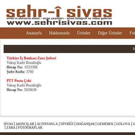
Anasayfa
Hakkımızda
Ürünler
Diğer Ürünler
Fot
H
Türkiye İş Bankası Zara Şubesi
Yakup Kadri Bozalioğlu
Hesap No:
0333398
Şube Kodu:
5780
PTT Posta Çeki
Yakup Kadri Bozalioğlu
Hesap No:
5020630
SİVAS
AKINCILAR
ALTINYAYLA
DİVRİĞİ
DOĞANŞAR
GEMEREK
GÖLOVA
ZARA
FOTOĞRAFLAR