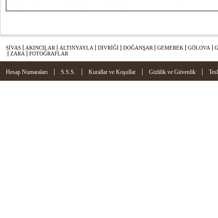
SİVAS
AKINCILAR
ALTINYAYLA
DİVRİĞİ
DOĞANŞAR
GEMEREK
GÖLOVA
ZARA
FOTOĞRAFLAR
|
|
|
|
Hesap Numaraları
S.S.S.
Kurallar ve Koşullar
Gizlilik ve Güvenlik
Tes