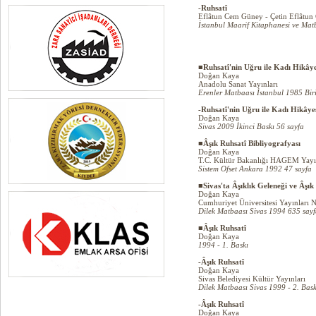
-Ruhsatî
Eflâtun Cem Güney - Çetin Eflâtu
İstanbul Maarif Kitaphanesi ve Mat
■Ruhsatî'nin Uğru ile Kadı Hikâye
Doğan Kaya
Anadolu Sanat Yayınları
Erenler Matbaası İstanbul 1985 Biri
-Ruhsatî'nin Uğru ile Kadı Hikâye
Doğan Kaya
Sivas 2009 İkinci Baskı 56 sayfa
■Âşık Ruhsatî Bibliyografyası
Doğan Kaya
T.C. Kültür Bakanlığı HAGEM Yayı
Sistem Ofset Ankara 1992 47 sayfa
■Sivas'ta Âşıklık Geleneği ve Âşık
Doğan Kaya
Cumhuriyet Üniversitesi Yayınları 
Dilek Matbaası Sivas 1994 635 say
■Âşık Ruhsatî
Doğan Kaya
1994 - 1. Baskı
-Âşık Ruhsatî
Doğan Kaya
Sivas Belediyesi Kültür Yayınları
Dilek Matbaası Sivas 1999 - 2. Bask
-Âşık Ruhsatî
Doğan Kaya