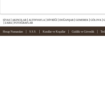
SİVAS
AKINCILAR
ALTINYAYLA
DİVRİĞİ
DOĞANŞAR
GEMEREK
GÖLOVA
ZARA
FOTOĞRAFLAR
|
|
|
|
Hesap Numaraları
S.S.S.
Kurallar ve Koşullar
Gizlilik ve Güvenlik
Tes