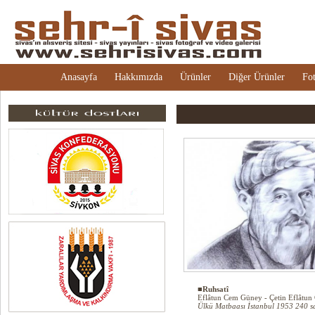
Anasayfa
Hakkımızda
Ürünler
Diğer Ürünler
Fot
■Ruhsatî
Eflâtun Cem Güney - Çetin Eflâtun
Ülkü Matbaası İstanbul 1953 240 s