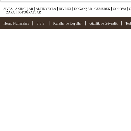
SİVAS
AKINCILAR
ALTINYAYLA
DİVRİĞİ
DOĞANŞAR
GEMEREK
GÖLOVA
ZARA
FOTOĞRAFLAR
|
|
|
|
Hesap Numaraları
S.S.S.
Kurallar ve Koşullar
Gizlilik ve Güvenlik
Tes