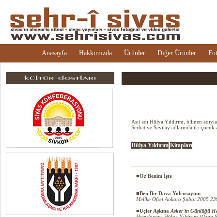
Anasayfa
Hakkımızda
Ürünler
Diğer Ürünler
Fot
Asıl adı Hülya Yıldırım, bilinen adıy
Serhat ve Sevilay adlarında iki çocuk 
Hülya Yıldırım
Kitapları
■Öz Benim İşte
■Ben Bir Dava Yolcusuyum
Melike Ofset Ankara Şubat 2005 23
■Üçler Aşkına
Asker'in Günlüğü
Ha
Hazırlayan:
Hülya Yıldırım
(Ozan Ş