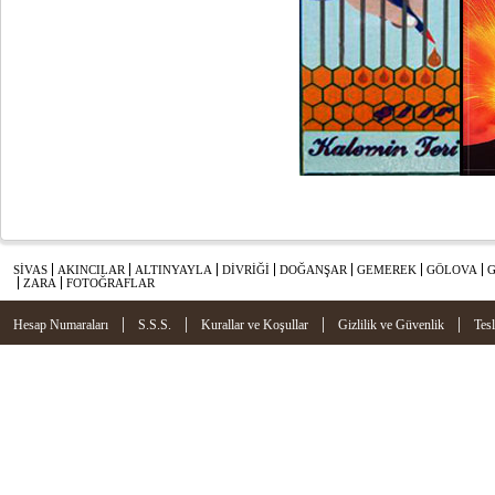
SİVAS
AKINCILAR
ALTINYAYLA
DİVRİĞİ
DOĞANŞAR
GEMEREK
GÖLOVA
ZARA
FOTOĞRAFLAR
|
|
|
|
Hesap Numaraları
S.S.S.
Kurallar ve Koşullar
Gizlilik ve Güvenlik
Tes