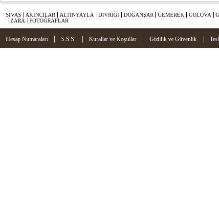
SİVAS
AKINCILAR
ALTINYAYLA
DİVRİĞİ
DOĞANŞAR
GEMEREK
GÖLOVA
ZARA
FOTOĞRAFLAR
|
|
|
|
Hesap Numaraları
S.S.S.
Kurallar ve Koşullar
Gizlilik ve Güvenlik
Tes