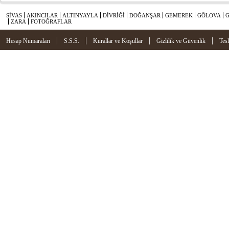
SİVAS
AKINCILAR
ALTINYAYLA
DİVRİĞİ
DOĞANŞAR
GEMEREK
GÖLOVA
ZARA
FOTOĞRAFLAR
|
|
|
|
Hesap Numaraları
S.S.S.
Kurallar ve Koşullar
Gizlilik ve Güvenlik
Tes