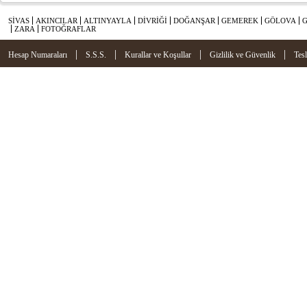
SİVAS
AKINCILAR
ALTINYAYLA
DİVRİĞİ
DOĞANŞAR
GEMEREK
GÖLOVA
ZARA
FOTOĞRAFLAR
|
|
|
|
Hesap Numaraları
S.S.S.
Kurallar ve Koşullar
Gizlilik ve Güvenlik
Tes