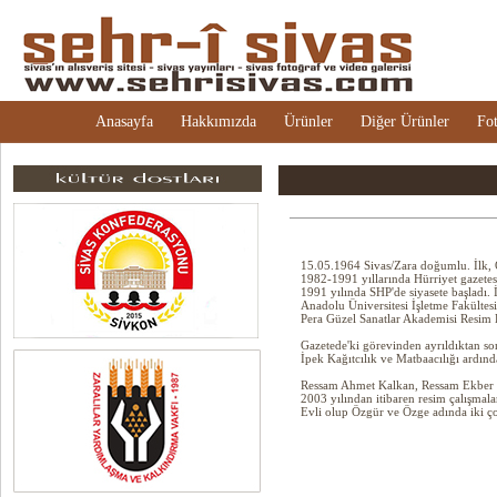
Anasayfa
Hakkımızda
Ürünler
Diğer Ürünler
Fot
15.05.1964 Sivas/Zara doğumlu. İlk, O
1982-1991 yıllarında Hürriyet gazetes
1991 yılında SHP'de siyasete başladı.
Anadolu Üniversitesi İşletme Fakültes
Pera Güzel Sanatlar Akademisi Resi
Gazetede'ki görevinden ayrıldıktan sonr
İpek Kağıtcılık ve Matbaacılığı ardınd
Ressam Ahmet Kalkan, Ressam Ekber Ye
2003 yılından itibaren resim çalışmala
Evli olup Özgür ve Özge adında iki ço