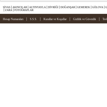
SİVAS
AKINCILAR
ALTINYAYLA
DİVRİĞİ
DOĞANŞAR
GEMEREK
GÖLOVA
ZARA
FOTOĞRAFLAR
|
|
|
|
Hesap Numaraları
S.S.S.
Kurallar ve Koşullar
Gizlilik ve Güvenlik
Tes