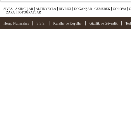
SİVAS
AKINCILAR
ALTINYAYLA
DİVRİĞİ
DOĞANŞAR
GEMEREK
GÖLOVA
ZARA
FOTOĞRAFLAR
|
|
|
|
Hesap Numaraları
S.S.S.
Kurallar ve Koşullar
Gizlilik ve Güvenlik
Tes