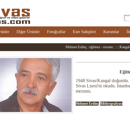
rünler
Diğer Ürünler
Fotoğraflar
Eser Sahipleri
Kurumlar
İl
Mehmet Erdinç ::eğitimci - ressam:: :::::Kangal::
Eğiti
1948 Sivas/Kangal doğumlu.
Sivas Lisesi'ni okudu. İstanbu
mezunu.
Mehmet Erdinç
Bibliyografyası