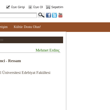
etişim
Kültür Dostu Olun!
:::
Mehmet Erdinç
mci - Ressam
l Üniversitesi Edebiyat Fakültesi